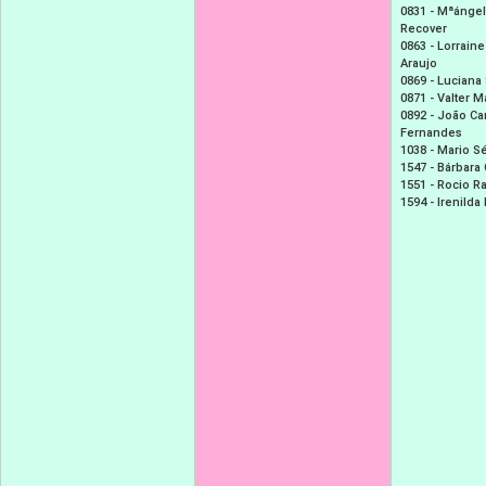
0831 -
Mªángel
Recover
0863 -
Lorraine
Araujo
0869 -
Luciana
0871 -
Valter M
0892 -
João Ca
Fernandes
1038 -
Mario Sé
1547 -
Bárbara 
1551 -
Rocio R
1594 -
Irenilda