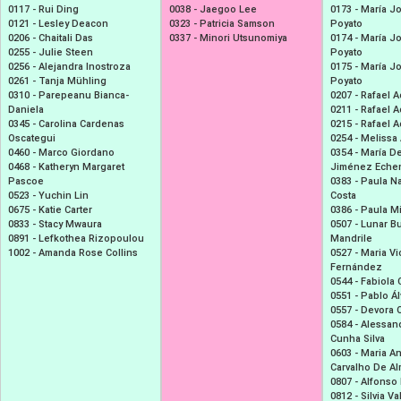
0117 -
Rui Ding
0038 -
Jaegoo Lee
0173 -
María J
0121 -
Lesley Deacon
0323 -
Patricia Samson
Poyato
0206 -
Chaitali Das
0337 -
Minori Utsunomiya
0174 -
María J
0255 -
Julie Steen
Poyato
0256 -
Alejandra Inostroza
0175 -
María J
0261 -
Tanja Mühling
Poyato
0310 -
Parepeanu Bianca-
0207 -
Rafael 
Daniela
0211 -
Rafael 
0345 -
Carolina Cardenas
0215 -
Rafael 
Oscategui
0254 -
Melissa 
0460 -
Marco Giordano
0354 -
María De
0468 -
Katheryn Margaret
Jiménez Eche
Pascoe
0383 -
Paula Na
0523 -
Yuchin Lin
Costa
0675 -
Katie Carter
0386 -
Paula M
0833 -
Stacy Mwaura
0507 -
Lunar B
0891 -
Lefkothea Rizopoulou
Mandrile
1002 -
Amanda Rose Collins
0527 -
Maria Vi
Fernández
0544 -
Fabiola
0551 -
Pablo Á
0557 -
Devora O
0584 -
Alessan
Cunha Silva
0603 -
Maria An
Carvalho De A
0807 -
Alfonso 
0812 -
Silvia V