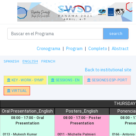
search
Cronograma
|
Program
|
Completo
|
Abstract
SPANISH
ENGLISH
FRENCH
Back to institutional site
KEY - WORK - SYMP
SESSIONS - EN
SESIONES ESP- PORT
VIRTUAL
THURSDAY 
Oral Presentation_English
Posters_English
Ponencia
08:00 - 17:00 - Oral
08:00 - 17:00 - Poster
08:00 - 1
Presentation
Presentation
Prese
0113 -
Mukesh Kumar
0011 -
Michelle Palmieri
0166 -
Antonio 