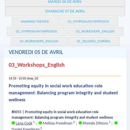
SAMEDI 06 DE AVRIL
DIMANCHE 07 DE AVRIL
ANAYANSI THEATER
01_SYMPOSIUM/SIMPOSIOS
02_SYMPOSIUM/SIMPOSIOS
03_WORKSHOPS_ENGLISH
04_WORKSHOPS_ENGLISH
05_TALLERES_ESPAÑOL
VENDREDI 05 DE AVRIL
03_Workshops_English
14:35 - 15:05
Area_02
Promoting equity in social work education role
management: Balancing program integrity and student
wellness
#0055 | Promoting equity in social work education role
management: Balancing program integrity and student wellness
1
2
1
Lana Cook
;
Melissa Freedman
;
Rhonda DiNovo
;
3
Daniel Freedman