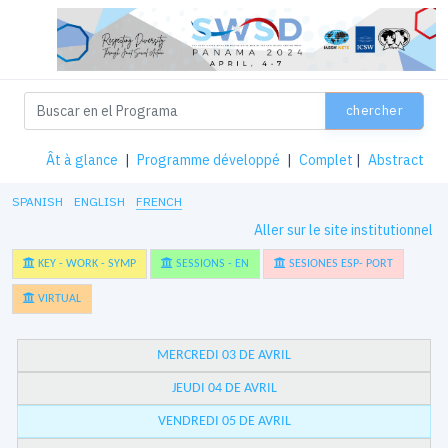
chercher
Ât à glance
|
Programme développé
|
Complet
|
Abstract
SPANISH
ENGLISH
FRENCH
Aller sur le site institutionnel
KEY - WORK - SYMP
SESSIONS - EN
SESIONES ESP- PORT
VIRTUAL
MERCREDI 03 DE AVRIL
JEUDI 04 DE AVRIL
VENDREDI 05 DE AVRIL