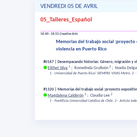
VENDREDI 05 DE AVRIL
05_Talleres_Español
16:40 - 16:55
Creative Arts
Memorias del trabajo social :proyecto 
violencia en Puerto Rico
#0167 | Desempacando historias: Género, migración y vi
1
2
Elithet Silva
;
Romelinda Grulloón
;
Noelia Delg
1 - Universidad de Puerto Rico/ SIEMPRE VIVAS Metro.
2 -
#1320 | Memorias del trabajo social :proyecto expositivo
1
2
Magdalena Calderón
;
Claudia Lee
1 - Pontificia Universidad Católica de Chile.
2 - Artista ind