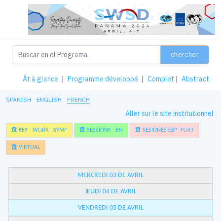
chercher
Ât à glance
|
Programme développé
|
Complet
|
Abstract
SPANISH
ENGLISH
FRENCH
Aller sur le site institutionnel
KEY - WORK - SYMP
SESSIONS - EN
SESIONES ESP- PORT
VIRTUAL
MERCREDI 03 DE AVRIL
JEUDI 04 DE AVRIL
VENDREDI 05 DE AVRIL