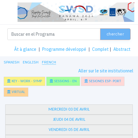
chercher
Ât à glance
|
Programme développé
|
Complet
|
Abstract
SPANISH
ENGLISH
FRENCH
Aller sur le site institutionnel
KEY - WORK - SYMP
SESSIONS - EN
SESIONES ESP- PORT
VIRTUAL
MERCREDI 03 DE AVRIL
JEUDI 04 DE AVRIL
VENDREDI 05 DE AVRIL