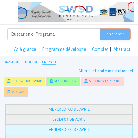
chercher
Ât à glance
|
Programme développé
|
Complet
|
Abstract
SPANISH
ENGLISH
FRENCH
Aller sur le site institutionnel
KEY - WORK - SYMP
SESSIONS - EN
SESIONES ESP- PORT
VIRTUAL
MERCREDI 03 DE AVRIL
JEUDI 04 DE AVRIL
VENDREDI 05 DE AVRIL