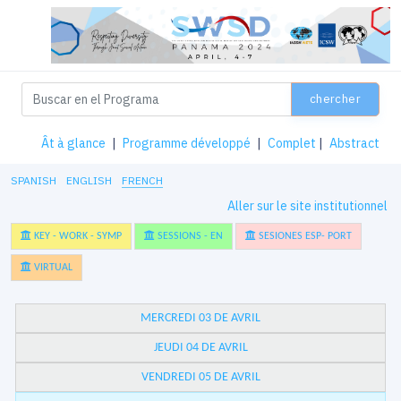
chercher
Ât à glance
|
Programme développé
|
Complet
|
Abstract
SPANISH
ENGLISH
FRENCH
Aller sur le site institutionnel
KEY - WORK - SYMP
SESSIONS - EN
SESIONES ESP- PORT
VIRTUAL
MERCREDI 03 DE AVRIL
JEUDI 04 DE AVRIL
VENDREDI 05 DE AVRIL