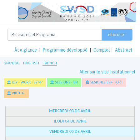
chercher
Ât à glance
|
Programme développé
|
Complet
|
Abstract
SPANISH
ENGLISH
FRENCH
Aller sur le site institutionnel
KEY - WORK - SYMP
SESSIONS - EN
SESIONES ESP- PORT
VIRTUAL
MERCREDI 03 DE AVRIL
JEUDI 04 DE AVRIL
VENDREDI 05 DE AVRIL