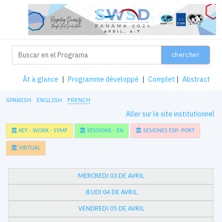
chercher
Ât à glance
|
Programme développé
|
Complet
|
Abstract
SPANISH
ENGLISH
FRENCH
Aller sur le site institutionnel
KEY - WORK - SYMP
SESSIONS - EN
SESIONES ESP- PORT
VIRTUAL
MERCREDI 03 DE AVRIL
JEUDI 04 DE AVRIL
VENDREDI 05 DE AVRIL