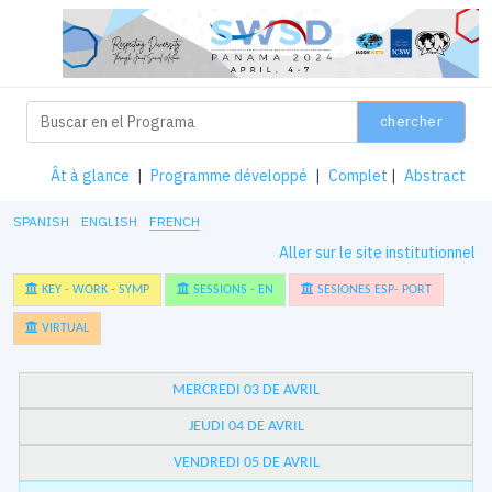
chercher
Ât à glance
|
Programme développé
|
Complet
|
Abstract
SPANISH
ENGLISH
FRENCH
Aller sur le site institutionnel
KEY - WORK - SYMP
SESSIONS - EN
SESIONES ESP- PORT
VIRTUAL
MERCREDI 03 DE AVRIL
JEUDI 04 DE AVRIL
VENDREDI 05 DE AVRIL