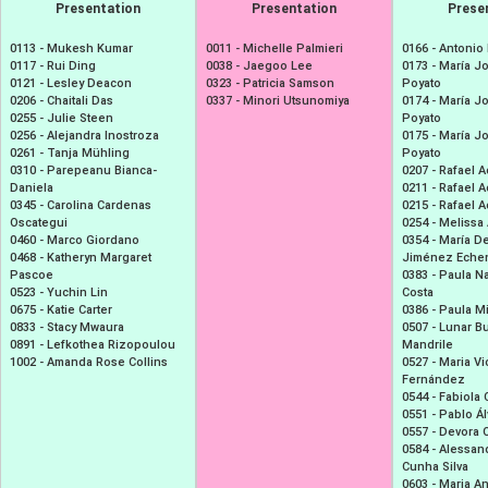
Presentation
Presentation
Prese
0113 -
Mukesh Kumar
0011 -
Michelle Palmieri
0166 -
Antonio 
0117 -
Rui Ding
0038 -
Jaegoo Lee
0173 -
María J
0121 -
Lesley Deacon
0323 -
Patricia Samson
Poyato
0206 -
Chaitali Das
0337 -
Minori Utsunomiya
0174 -
María J
0255 -
Julie Steen
Poyato
0256 -
Alejandra Inostroza
0175 -
María J
0261 -
Tanja Mühling
Poyato
0310 -
Parepeanu Bianca-
0207 -
Rafael 
Daniela
0211 -
Rafael 
0345 -
Carolina Cardenas
0215 -
Rafael 
Oscategui
0254 -
Melissa 
0460 -
Marco Giordano
0354 -
María De
0468 -
Katheryn Margaret
Jiménez Eche
Pascoe
0383 -
Paula Na
0523 -
Yuchin Lin
Costa
0675 -
Katie Carter
0386 -
Paula M
0833 -
Stacy Mwaura
0507 -
Lunar B
0891 -
Lefkothea Rizopoulou
Mandrile
1002 -
Amanda Rose Collins
0527 -
Maria Vi
Fernández
0544 -
Fabiola
0551 -
Pablo Á
0557 -
Devora O
0584 -
Alessan
Cunha Silva
0603 -
Maria An