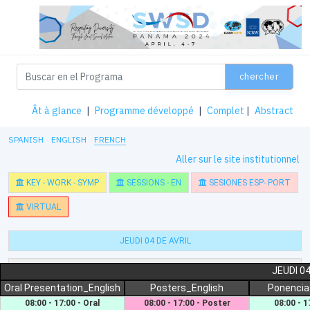
chercher
Ât à glance
|
Programme développé
|
Complet
|
Abstract
SPANISH
ENGLISH
FRENCH
Aller sur le site institutionnel
KEY - WORK - SYMP
SESSIONS - EN
SESIONES ESP- PORT
VIRTUAL
JEUDI 04 DE AVRIL
VENDREDI 05 DE AVRIL
JEUDI 04
Oral Presentation_English
Posters_English
Ponencia
SAMEDI 06 DE AVRIL
08:00 - 17:00 - Oral
08:00 - 17:00 - Poster
08:00 - 1