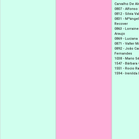
Carvalho De A
0807 -
Alfonso 
0812 -
Silvia V
0831 -
Mªángel
Recover
0863 -
Lorraine
Araujo
0869 -
Luciana
0871 -
Valter M
0892 -
João Ca
Fernandes
1038 -
Mario Sé
1547 -
Bárbara 
1551 -
Rocio R
1594 -
Irenilda