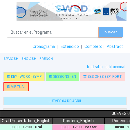
buscar
Cronograma
|
Extendido
|
Completo
|
Abstract
SPANISH
ENGLISH
FRENCH
Ir al sitio institucional
KEY - WORK - SYMP
SESSIONS - EN
SESIONES ESP- PORT
VIRTUAL
JUEVES 04 DE ABRIL
VIERNES 05 DE ABRIL
JUEVES 0
Oral Presentation_English
Posters_English
Ponencia
SÁBADO 06 DE ABRIL
08:00 - 17:00 - Oral
08:00 - 17:00 - Poster
08:00 - 1