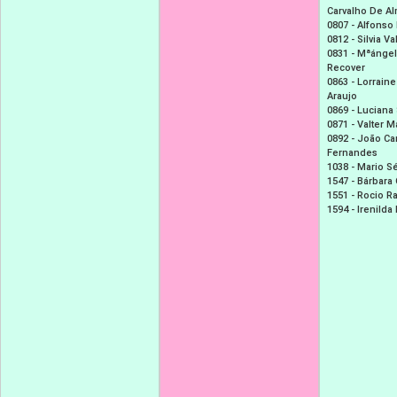
Carvalho De A
0807 -
Alfonso 
0812 -
Silvia V
0831 -
Mªángel
Recover
0863 -
Lorraine
Araujo
0869 -
Luciana
0871 -
Valter M
0892 -
João Ca
Fernandes
1038 -
Mario Sé
1547 -
Bárbara 
1551 -
Rocio R
1594 -
Irenilda