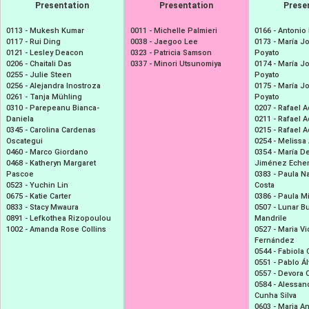
Presentation
Presentation
Prese
0113 -
Mukesh Kumar
0011 -
Michelle Palmieri
0166 -
Antonio 
0117 -
Rui Ding
0038 -
Jaegoo Lee
0173 -
María J
0121 -
Lesley Deacon
0323 -
Patricia Samson
Poyato
0206 -
Chaitali Das
0337 -
Minori Utsunomiya
0174 -
María J
0255 -
Julie Steen
Poyato
0256 -
Alejandra Inostroza
0175 -
María J
0261 -
Tanja Mühling
Poyato
0310 -
Parepeanu Bianca-
0207 -
Rafael 
Daniela
0211 -
Rafael 
0345 -
Carolina Cardenas
0215 -
Rafael 
Oscategui
0254 -
Melissa 
0460 -
Marco Giordano
0354 -
María De
0468 -
Katheryn Margaret
Jiménez Eche
Pascoe
0383 -
Paula Na
0523 -
Yuchin Lin
Costa
0675 -
Katie Carter
0386 -
Paula M
0833 -
Stacy Mwaura
0507 -
Lunar B
0891 -
Lefkothea Rizopoulou
Mandrile
1002 -
Amanda Rose Collins
0527 -
Maria Vi
Fernández
0544 -
Fabiola
0551 -
Pablo Á
0557 -
Devora O
0584 -
Alessan
Cunha Silva
0603 -
Maria An