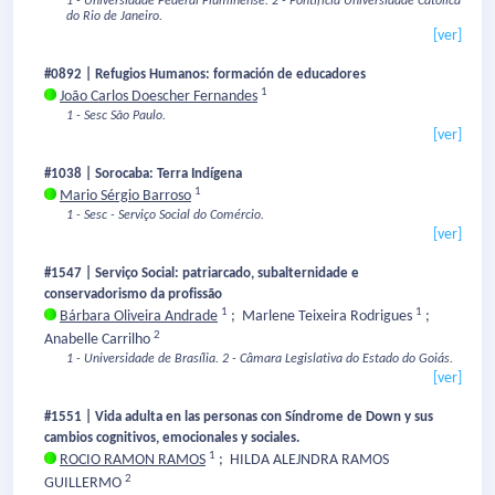
1 - Universidade Federal Fluminense.
2 - Pontifícia Universidade Católica
do Rio de Janeiro.
[ver]
#0892 | Refugios Humanos: formación de educadores
1
João Carlos Doescher Fernandes
1 - Sesc São Paulo.
[ver]
#1038 | Sorocaba: Terra Indígena
1
Mario Sérgio Barroso
1 - Sesc - Serviço Social do Comércio.
[ver]
#1547 | Serviço Social: patriarcado, subalternidade e
conservadorismo da profissão
1
1
Bárbara Oliveira Andrade
;
Marlene Teixeira Rodrigues
;
2
Anabelle Carrilho
1 - Universidade de Brasília.
2 - Câmara Legislativa do Estado do Goiás.
[ver]
#1551 | Vida adulta en las personas con Síndrome de Down y sus
cambios cognitivos, emocionales y sociales.
1
ROCIO RAMON RAMOS
;
HILDA ALEJNDRA RAMOS
2
GUILLERMO