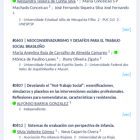
1
Alessandra Texeira de Cunha Silva
;
Maria Conceicao S P
2
Machado Conceicao
;
José Fernando Siqueira Silva José Fernando
3
1 - Universidade Estadual Júlio de Mesquista Filho.
2 - PUC GO.
3 -
UNESP/SP.
[ver]
#0603 | NEOCONSERVADURISMO Y DESAFÍOS PARA EL TRABAJO
SOCIAL BRASILEÑO
1
Maria Angelina Baía de Carvalho de Almeida Camargo
;
1
2
Mônica de Paulino Lanes
;
Jhony Oliveira Zigato
1 - Universidade Federal do Espírito Santo.
2 - Universidade Federal dos
Vales do Jequitinhonha e Mucuri.
[ver]
#0807 | Develando el “Not-Trabajo Social”: escenificaciones,
simulacros y placebos en las intervenciones sociales profesionales.
Reflexiones para nomenclaturas, características y resistencias.
1
ALFONSO BARRIA GONZALEZ
1 - Independiente.
[ver]
#0812 | Sistemas de evaluación con perspectiva de infancia.
1
2
Silvia Valiente Gómez
;
Neus Caparrós Civera
1 - Asociación Pro-Infancia Riojana.
2 - Universidad de La Rioja.