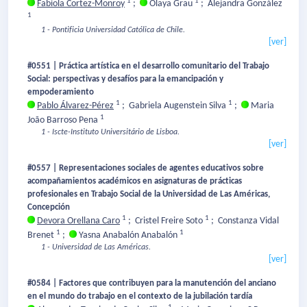
1
1
Fabiola Cortez-Monroy
;
Olaya Grau
;
Alejandra González
1
1 - Pontificia Universidad Católica de Chile.
[ver]
#0551 | Práctica artística en el desarrollo comunitario del Trabajo
Social: perspectivas y desafíos para la emancipación y
empoderamiento
1
1
Pablo Álvarez-Pérez
;
Gabriela Augenstein Silva
;
Maria
1
João Barroso Pena
1 - Iscte-Instituto Universitário de Lisboa.
[ver]
#0557 | Representaciones sociales de agentes educativos sobre
acompañamientos académicos en asignaturas de prácticas
profesionales en Trabajo Social de la Universidad de Las Américas,
Concepción
1
1
Devora Orellana Caro
;
Cristel Freire Soto
;
Constanza Vidal
1
1
Brenet
;
Yasna Anabalón Anabalón
1 - Universidad de Las Américas.
[ver]
#0584 | Factores que contribuyen para la manutención del anciano
en el mundo do trabajo en el contexto de la jubilación tardía