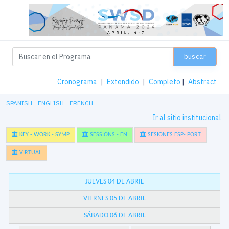
buscar
Cronograma
|
Extendido
|
Completo
|
Abstract
SPANISH
ENGLISH
FRENCH
Ir al sitio institucional
KEY - WORK - SYMP
SESSIONS - EN
SESIONES ESP- PORT
VIRTUAL
JUEVES 04 DE ABRIL
VIERNES 05 DE ABRIL
SÁBADO 06 DE ABRIL