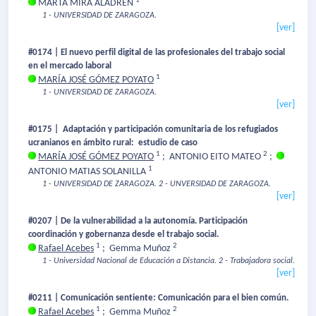
1
MARTA MIRA ALADREN
1 - UNIVERSIDAD DE ZARAGOZA.
[ver]
#0174 | El nuevo perfil digital de las profesionales del trabajo social
en el mercado laboral
1
MARÍA JOSÉ GÓMEZ POYATO
1 - UNIVERSIDAD DE ZARAGOZA.
[ver]
#0175 | Adaptación y participación comunitaria de los refugiados
ucranianos en ámbito rural: estudio de caso
1
2
MARÍA JOSÉ GÓMEZ POYATO
;
ANTONIO EITO MATEO
;
1
ANTONIO MATIAS SOLANILLA
1 - UNIVERSIDAD DE ZARAGOZA.
2 - UNVERSIDAD DE ZARAGOZA.
[ver]
#0207 | De la vulnerabilidad a la autonomía. Participación
coordinación y gobernanza desde el trabajo social.
1
2
Rafael Acebes
;
Gemma Muñoz
1 - Universidad Nacional de Educación a Distancia.
2 - Trabajadora social.
[ver]
#0211 | Comunicación sentiente: Comunicación para el bien común.
1
2
Rafael Acebes
;
Gemma Muñoz