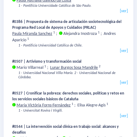
Paula Nathalia Galindo da Costa
1 - Pontifícia Universidade Católica de São Paulo.
[ver]
#0386 | Propuesta de sistema de articulación sociotecnológica del
Programa Red Local de Apoyos y Cuidados (PRLAC)
1
1
Paula Miranda Sanchez
;
Alejandra Inostroza
;
Andres
1
Aparicio
1 - Pontificia Universidad Católica de Chile.
[ver]
#0507 | Artivismo y transformación social
1
2
Mario Villarreal
;
Lunar Burgos Sosa Mandrile
1 - Universidad Nacional Villa María.
2 - Universidad Nacional de
Córdoba.
[ver]
#0527 | Cronificar la pobreza: derechos sociales, políticas y retos en
los servicios sociales básicos de Cataluña
1
1
Maria Victòria Forns-Fernández
;
Elisa Alegre-Agís
1 - Universitat Rovira i Virgili.
[ver]
#0544 | La intervención social clínica en trabajo social: alcances y
desafíos