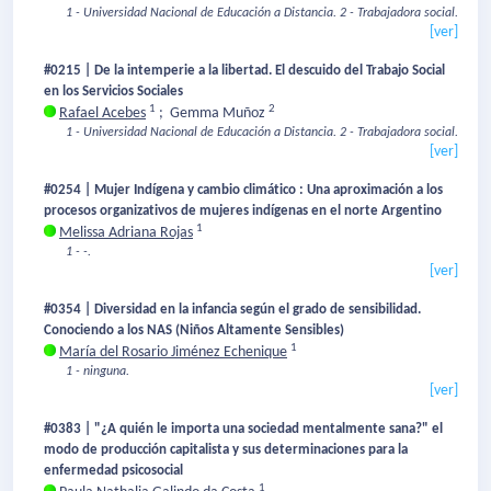
1 - Universidad Nacional de Educación a Distancia.
2 - Trabajadora social.
[ver]
#0215 | De la intemperie a la libertad. El descuido del Trabajo Social
en los Servicios Sociales
1
2
Rafael Acebes
;
Gemma Muñoz
1 - Universidad Nacional de Educación a Distancia.
2 - Trabajadora social.
[ver]
#0254 | Mujer Indígena y cambio climático : Una aproximación a los
procesos organizativos de mujeres indígenas en el norte Argentino
1
Melissa Adriana Rojas
1 - -.
[ver]
#0354 | Diversidad en la infancia según el grado de sensibilidad.
Conociendo a los NAS (Niños Altamente Sensibles)
1
María del Rosario Jiménez Echenique
1 - ninguna.
[ver]
#0383 | "¿A quién le importa una sociedad mentalmente sana?" el
modo de producción capitalista y sus determinaciones para la
enfermedad psicosocial
1