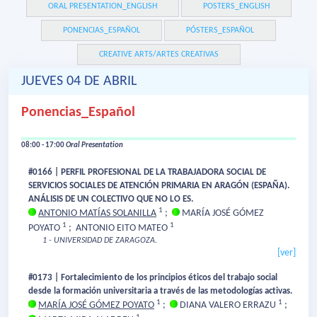
ORAL PRESENTATION_ENGLISH
POSTERS_ENGLISH
PONENCIAS_ESPAÑOL
PÓSTERS_ESPAÑOL
CREATIVE ARTS/ARTES CREATIVAS
JUEVES 04 DE ABRIL
Ponencias_Español
08:00 - 17:00
Oral Presentation
#0166 | PERFIL PROFESIONAL DE LA TRABAJADORA SOCIAL DE
SERVICIOS SOCIALES DE ATENCIÓN PRIMARIA EN ARAGÓN (ESPAÑA).
ANÁLISIS DE UN COLECTIVO QUE NO LO ES.
1
ANTONIO MATÍAS SOLANILLA
;
MARÍA JOSÉ GÓMEZ
1
1
POYATO
;
ANTONIO EITO MATEO
1 - UNIVERSIDAD DE ZARAGOZA.
[ver]
#0173 | Fortalecimiento de los principios éticos del trabajo social
desde la formación universitaria a través de las metodologías activas.
1
1
MARÍA JOSÉ GÓMEZ POYATO
;
DIANA VALERO ERRAZU
;