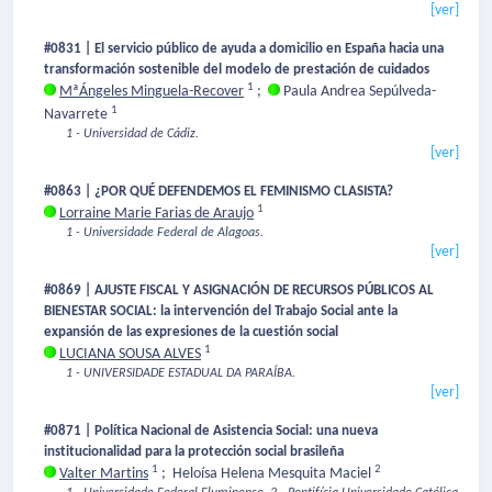
[ver]
#0831 | El servicio público de ayuda a domicilio en España hacia una
transformación sostenible del modelo de prestación de cuidados
1
MªÁngeles Minguela-Recover
;
Paula Andrea Sepúlveda-
1
Navarrete
1 - Universidad de Cádiz.
[ver]
#0863 | ¿POR QUÉ DEFENDEMOS EL FEMINISMO CLASISTA?
1
Lorraine Marie Farias de Araujo
1 - Universidade Federal de Alagoas.
[ver]
#0869 | AJUSTE FISCAL Y ASIGNACIÓN DE RECURSOS PÚBLICOS AL
BIENESTAR SOCIAL: la intervención del Trabajo Social ante la
expansión de las expresiones de la cuestión social
1
LUCIANA SOUSA ALVES
1 - UNIVERSIDADE ESTADUAL DA PARAÍBA.
[ver]
#0871 | Política Nacional de Asistencia Social: una nueva
institucionalidad para la protección social brasileña
1
2
Valter Martins
;
Heloísa Helena Mesquita Maciel