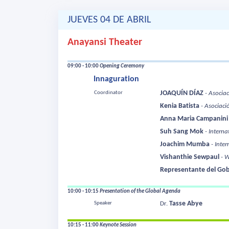
JUEVES 04 DE ABRIL
Anayansi Theater
09:00 - 10:00
Opening Ceremony
Innaguration
JOAQUÍN DÍAZ
Coordinator
- Asocia
Kenia Batista
- Asociac
Anna Maria Campanini
Suh Sang Mok
- Intern
Joachim Mumba
- Inte
Vishanthie Sewpaul
- 
Representante del Go
10:00 - 10:15
Presentation of the Global Agenda
Tasse Abye
Speaker
Dr.
10:15 - 11:00
Keynote Session