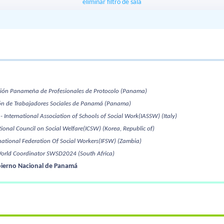
eliminar filtro de sala
ción Panameña de Profesionales de Protocolo
(Panama)
ión de Trabajadores Sociales de Panamá
(Panama)
- International Association of Schools of Social Work(IASSW)
(Italy)
ational Council on Social Welfare(ICSW)
(Korea, Republic of)
rnational Federation Of Social Workers(IFSW)
(Zambia)
World Coordinator SWSD2024
(South Africa)
bierno Nacional de Panamá