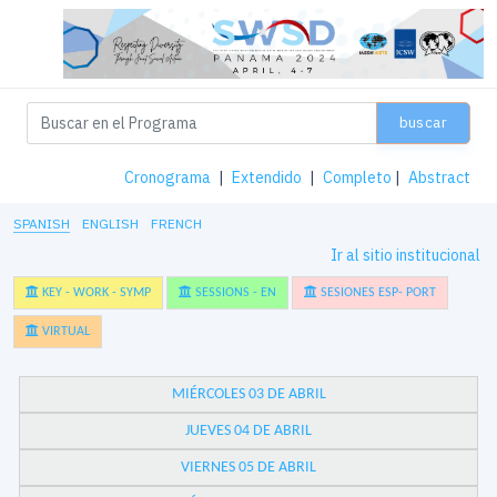
buscar
Cronograma
|
Extendido
|
Completo
|
Abstract
SPANISH
ENGLISH
FRENCH
Ir al sitio institucional
KEY - WORK - SYMP
SESSIONS - EN
SESIONES ESP- PORT
VIRTUAL
MIÉRCOLES 03 DE ABRIL
JUEVES 04 DE ABRIL
VIERNES 05 DE ABRIL