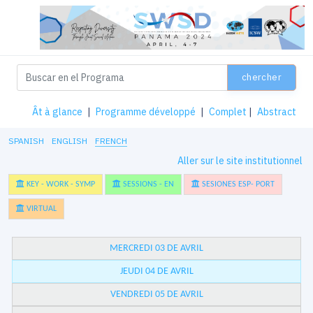
chercher
Ât à glance
|
Programme développé
|
Complet
|
Abstract
SPANISH
ENGLISH
FRENCH
Aller sur le site institutionnel
KEY - WORK - SYMP
SESSIONS - EN
SESIONES ESP- PORT
VIRTUAL
MERCREDI 03 DE AVRIL
JEUDI 04 DE AVRIL
VENDREDI 05 DE AVRIL