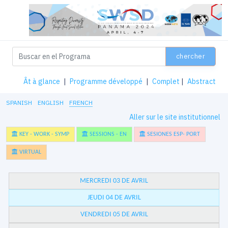
chercher
Ât à glance
|
Programme développé
|
Complet
|
Abstract
SPANISH
ENGLISH
FRENCH
Aller sur le site institutionnel
KEY - WORK - SYMP
SESSIONS - EN
SESIONES ESP- PORT
VIRTUAL
MERCREDI 03 DE AVRIL
JEUDI 04 DE AVRIL
VENDREDI 05 DE AVRIL