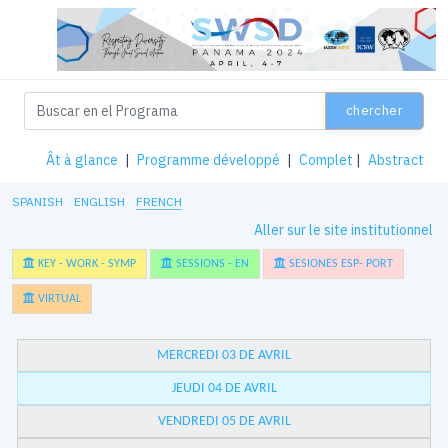
chercher
Ât à glance
|
Programme développé
|
Complet
|
Abstract
SPANISH
ENGLISH
FRENCH
Aller sur le site institutionnel
KEY - WORK - SYMP
SESSIONS - EN
SESIONES ESP- PORT
VIRTUAL
MERCREDI 03 DE AVRIL
JEUDI 04 DE AVRIL
VENDREDI 05 DE AVRIL