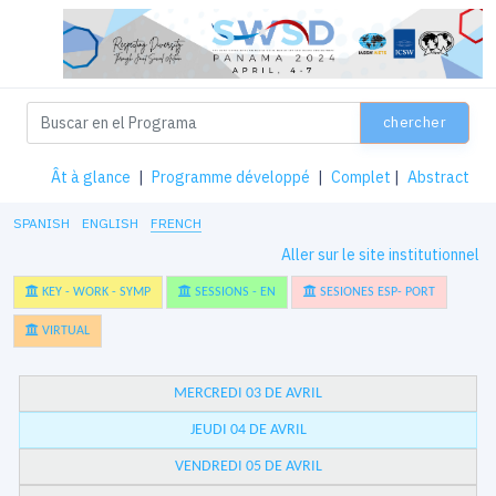
chercher
Ât à glance
|
Programme développé
|
Complet
|
Abstract
SPANISH
ENGLISH
FRENCH
Aller sur le site institutionnel
KEY - WORK - SYMP
SESSIONS - EN
SESIONES ESP- PORT
VIRTUAL
MERCREDI 03 DE AVRIL
JEUDI 04 DE AVRIL
VENDREDI 05 DE AVRIL