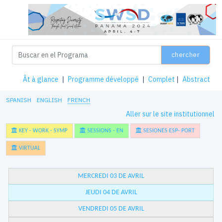
chercher
Ât à glance
|
Programme développé
|
Complet
|
Abstract
SPANISH
ENGLISH
FRENCH
Aller sur le site institutionnel
KEY - WORK - SYMP
SESSIONS - EN
SESIONES ESP- PORT
VIRTUAL
MERCREDI 03 DE AVRIL
JEUDI 04 DE AVRIL
VENDREDI 05 DE AVRIL