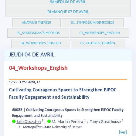
SAMEDI 06 DE AVRIL
DIMANCHE 07 DE AVRIL
ANAYANSI THEATER
01_SYMPOSIUM/SIMPOSIOS
02_SYMPOSIUM/SIMPOSIOS
03_WORKSHOPS_ENGLISH
04_WORKSHOPS_ENGLISH
05_TALLERES_ESPAÑOL
JEUDI 04 DE AVRIL
04_Workshops_English
17:25 - 17:55
Area_17
Cultivating Courageous Spaces to Strengthen BIPOC
Faculty Engagement and Sustainability
#0088 | Cultivating Courageous Spaces to Strengthen BIPOC Faculty
Engagement and Sustainability
1
1
1
Julie Clockston
;
M. Marina Pereira
;
Tanya Greathouse
1 - Metropolitan State University of Denver.
[ver]