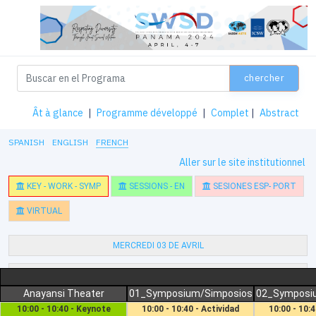
chercher
Ât à glance
|
Programme développé
|
Complet
|
Abstract
SPANISH
ENGLISH
FRENCH
Aller sur le site institutionnel
KEY - WORK - SYMP
SESSIONS - EN
SESIONES ESP- PORT
VIRTUAL
MERCREDI 03 DE AVRIL
JEUDI 04 DE AVRIL
Anayansi Theater
01_Symposium/Simposios
02_Symposi
VENDREDI 05 DE AVRIL
10:00 - 10:40 - Keynote
10:00 - 10:40 - Actividad
10:00 - 10:4