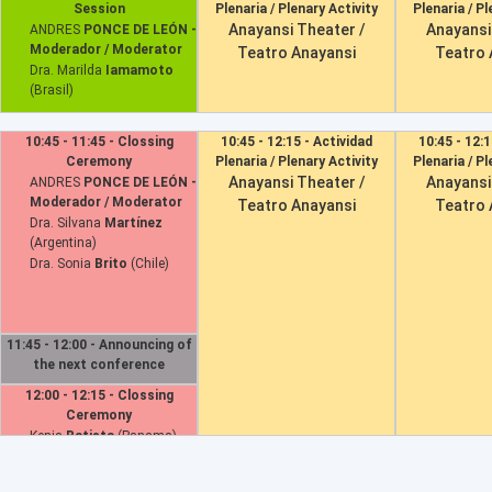
Session
Plenaria / Plenary Activity
Plenaria / Pl
SAMEDI 06 DE AVRIL
Anayansi Theater /
Anayansi
ANDRES
PONCE DE LEÓN -
Moderador / Moderator
Teatro Anayansi
Teatro 
DIMANCHE 07 DE AVRIL
Dra. Marilda
Iamamoto
(Brasil)
10:45 - 11:45 - Clossing
10:45 - 12:15 - Actividad
10:45 - 12:1
Ceremony
Plenaria / Plenary Activity
Plenaria / Pl
Anayansi Theater /
Anayansi
ANDRES
PONCE DE LEÓN -
Moderador / Moderator
Teatro Anayansi
Teatro 
Dra. Silvana
Martínez
(Argentina)
Dra. Sonia
Brito
(Chile)
11:45 - 12:00 - Announcing of
the next conference
12:00 - 12:15 - Clossing
Ceremony
Kenia
Batista
(Panama)