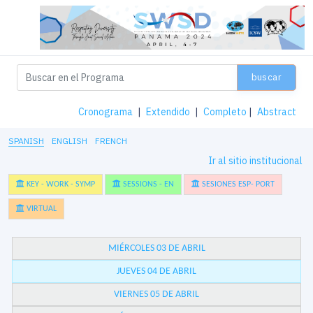
buscar
Cronograma
|
Extendido
|
Completo
|
Abstract
SPANISH
ENGLISH
FRENCH
Ir al sitio institucional
KEY - WORK - SYMP
SESSIONS - EN
SESIONES ESP- PORT
VIRTUAL
MIÉRCOLES 03 DE ABRIL
JUEVES 04 DE ABRIL
VIERNES 05 DE ABRIL