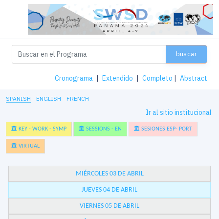
buscar
Cronograma
|
Extendido
|
Completo
|
Abstract
SPANISH
ENGLISH
FRENCH
Ir al sitio institucional
KEY - WORK - SYMP
SESSIONS - EN
SESIONES ESP- PORT
VIRTUAL
MIÉRCOLES 03 DE ABRIL
JUEVES 04 DE ABRIL
VIERNES 05 DE ABRIL