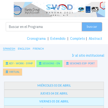
buscar
Cronograma
|
Extendido
|
Completo
|
Abstract
SPANISH
ENGLISH
FRENCH
Ir al sitio institucional
KEY - WORK - SYMP
SESSIONS - EN
SESIONES ESP- PORT
VIRTUAL
MIÉRCOLES 03 DE ABRIL
JUEVES 04 DE ABRIL
VIERNES 05 DE ABRIL