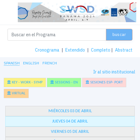
buscar
Cronograma
|
Extendido
|
Completo
|
Abstract
SPANISH
ENGLISH
FRENCH
Ir al sitio institucional
KEY - WORK - SYMP
SESSIONS - EN
SESIONES ESP- PORT
VIRTUAL
MIÉRCOLES 03 DE ABRIL
JUEVES 04 DE ABRIL
VIERNES 05 DE ABRIL