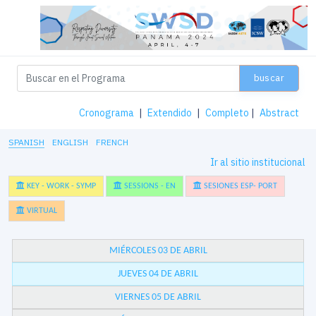
buscar
Cronograma
|
Extendido
|
Completo
|
Abstract
SPANISH
ENGLISH
FRENCH
Ir al sitio institucional
KEY - WORK - SYMP
SESSIONS - EN
SESIONES ESP- PORT
VIRTUAL
MIÉRCOLES 03 DE ABRIL
JUEVES 04 DE ABRIL
VIERNES 05 DE ABRIL