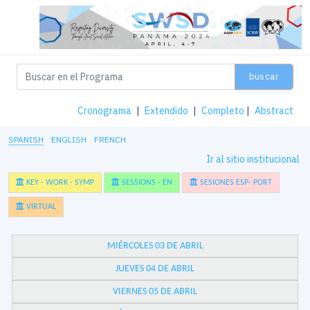
buscar
Cronograma
|
Extendido
|
Completo
|
Abstract
SPANISH
ENGLISH
FRENCH
Ir al sitio institucional
KEY - WORK - SYMP
SESSIONS - EN
SESIONES ESP- PORT
VIRTUAL
MIÉRCOLES 03 DE ABRIL
JUEVES 04 DE ABRIL
VIERNES 05 DE ABRIL