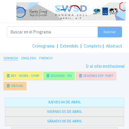
buscar
Cronograma
|
Extendido
|
Completo
|
Abstract
SPANISH
ENGLISH
FRENCH
Ir al sitio institucional
KEY - WORK - SYMP
SESSIONS - EN
SESIONES ESP- PORT
VIRTUAL
JUEVES 04 DE ABRIL
VIERNES 05 DE ABRIL
SÁBADO 06 DE ABRIL