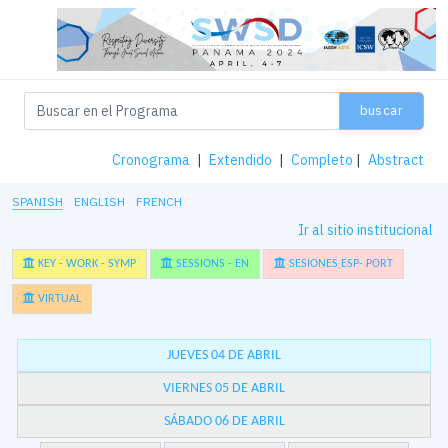
buscar
Cronograma
|
Extendido
|
Completo
|
Abstract
SPANISH
ENGLISH
FRENCH
Ir al sitio institucional
KEY - WORK - SYMP
SESSIONS - EN
SESIONES ESP- PORT
VIRTUAL
JUEVES 04 DE ABRIL
VIERNES 05 DE ABRIL
SÁBADO 06 DE ABRIL