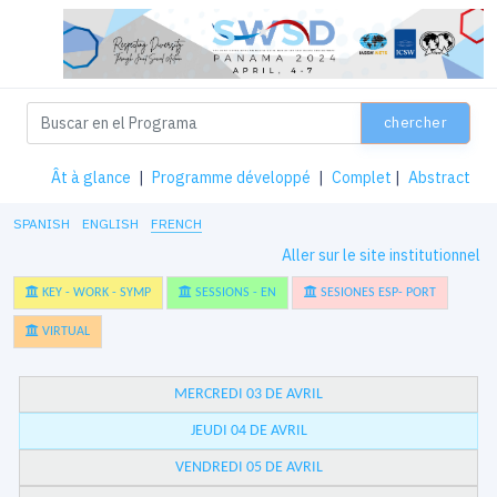
chercher
Ât à glance
|
Programme développé
|
Complet
|
Abstract
SPANISH
ENGLISH
FRENCH
Aller sur le site institutionnel
KEY - WORK - SYMP
SESSIONS - EN
SESIONES ESP- PORT
VIRTUAL
MERCREDI 03 DE AVRIL
JEUDI 04 DE AVRIL
VENDREDI 05 DE AVRIL