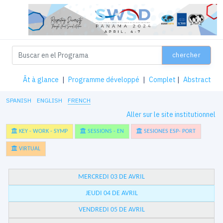
chercher
Ât à glance
|
Programme développé
|
Complet
|
Abstract
SPANISH
ENGLISH
FRENCH
Aller sur le site institutionnel
KEY - WORK - SYMP
SESSIONS - EN
SESIONES ESP- PORT
VIRTUAL
MERCREDI 03 DE AVRIL
JEUDI 04 DE AVRIL
VENDREDI 05 DE AVRIL