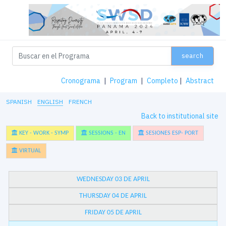
search
Cronograma
|
Program
|
Completo
|
Abstract
SPANISH
ENGLISH
FRENCH
Back to institutional site
KEY - WORK - SYMP
SESSIONS - EN
SESIONES ESP- PORT
VIRTUAL
WEDNESDAY 03 DE APRIL
THURSDAY 04 DE APRIL
FRIDAY 05 DE APRIL