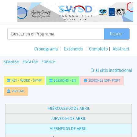
buscar
Cronograma
|
Extendido
|
Completo
|
Abstract
SPANISH
ENGLISH
FRENCH
Ir al sitio institucional
KEY - WORK - SYMP
SESSIONS - EN
SESIONES ESP- PORT
VIRTUAL
MIÉRCOLES 03 DE ABRIL
JUEVES 04 DE ABRIL
VIERNES 05 DE ABRIL