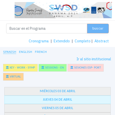
buscar
Cronograma
|
Extendido
|
Completo
|
Abstract
SPANISH
ENGLISH
FRENCH
Ir al sitio institucional
KEY - WORK - SYMP
SESSIONS - EN
SESIONES ESP- PORT
VIRTUAL
MIÉRCOLES 03 DE ABRIL
JUEVES 04 DE ABRIL
VIERNES 05 DE ABRIL