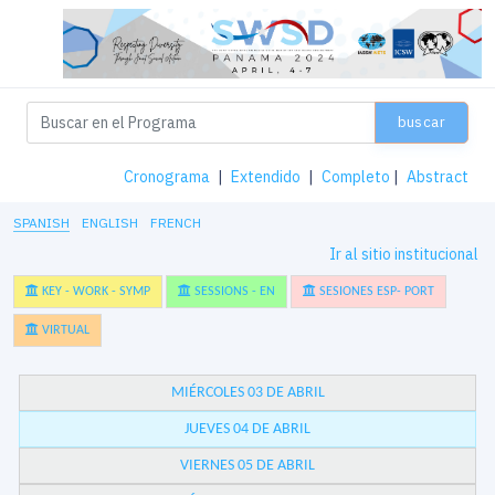
buscar
Cronograma
|
Extendido
|
Completo
|
Abstract
SPANISH
ENGLISH
FRENCH
Ir al sitio institucional
KEY - WORK - SYMP
SESSIONS - EN
SESIONES ESP- PORT
VIRTUAL
MIÉRCOLES 03 DE ABRIL
JUEVES 04 DE ABRIL
VIERNES 05 DE ABRIL