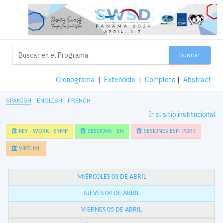
buscar
Cronograma
|
Extendido
|
Completo
|
Abstract
SPANISH
ENGLISH
FRENCH
Ir al sitio institucional
KEY - WORK - SYMP
SESSIONS - EN
SESIONES ESP- PORT
VIRTUAL
MIÉRCOLES 03 DE ABRIL
JUEVES 04 DE ABRIL
VIERNES 05 DE ABRIL