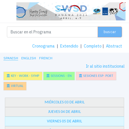
buscar
Cronograma
|
Extendido
|
Completo
|
Abstract
SPANISH
ENGLISH
FRENCH
Ir al sitio institucional
KEY - WORK - SYMP
SESSIONS - EN
SESIONES ESP- PORT
VIRTUAL
MIÉRCOLES 03 DE ABRIL
JUEVES 04 DE ABRIL
VIERNES 05 DE ABRIL