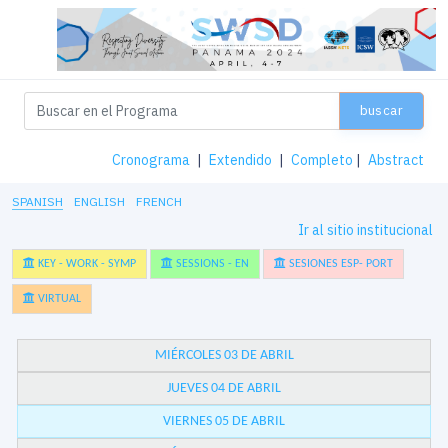
buscar
Cronograma
|
Extendido
|
Completo
|
Abstract
SPANISH
ENGLISH
FRENCH
Ir al sitio institucional
KEY - WORK - SYMP
SESSIONS - EN
SESIONES ESP- PORT
VIRTUAL
MIÉRCOLES 03 DE ABRIL
JUEVES 04 DE ABRIL
VIERNES 05 DE ABRIL