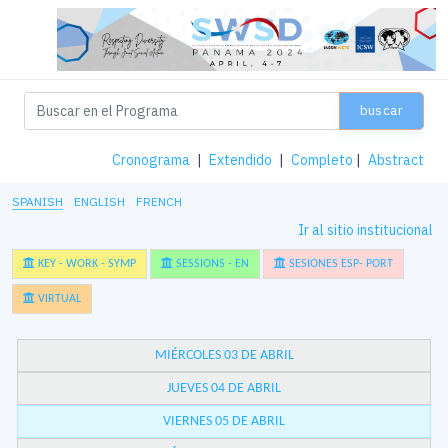
buscar
Cronograma
|
Extendido
|
Completo
|
Abstract
SPANISH
ENGLISH
FRENCH
Ir al sitio institucional
KEY - WORK - SYMP
SESSIONS - EN
SESIONES ESP- PORT
VIRTUAL
MIÉRCOLES 03 DE ABRIL
JUEVES 04 DE ABRIL
VIERNES 05 DE ABRIL