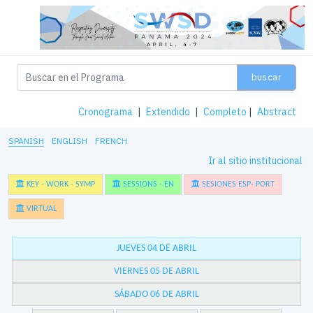
buscar
Cronograma
|
Extendido
|
Completo
|
Abstract
SPANISH
ENGLISH
FRENCH
Ir al sitio institucional
KEY - WORK - SYMP
SESSIONS - EN
SESIONES ESP- PORT
VIRTUAL
JUEVES 04 DE ABRIL
VIERNES 05 DE ABRIL
SÁBADO 06 DE ABRIL