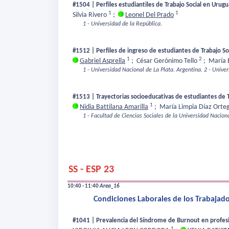
#1504 | Perfiles estudiantiles de Trabajo Social en Urug
1
1
Silvia Rivero
;
Leonel Del Prado
1 - Universidad de la República.
#1512 | Perfiles de ingreso de estudiantes de Trabajo So
1
2
Gabriel Asprella
;
César Gerónimo Tello
;
María 
1 - Universidad Nacional de La Plata. Argentina.
2 - Univer
#1513 | Trayectorias socioeducativas de estudiantes de T
1
Nidia Battilana Amarilla
;
María Limpia Díaz Orte
1 - Facultad de Ciencias Sociales de la Universidad Nacio
SS - ESP 23
10:40 - 11:40
Area_16
Condiciones Laborales de los Trabajador
#1041 | Prevalencia del Síndrome de Burnout en profesiona
1