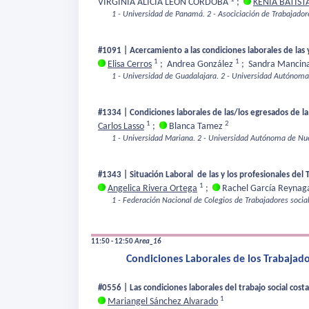
VIRGINIA ALICIA LEON CORDOBA
;
KENIA BATIST
1 - Universidad de Panamá.
2 - Asociciación de Trabajado
#1091 | Acercamiento a las condiciones laborales de las y
1
1
Elisa Cerros
;
Andrea González
;
Sandra Mancin
1 - Universidad de Guadalajara.
2 - Universidad Autónoma
#1334 | Condiciones laborales de las/los egresados de l
1
2
Carlos Lasso
;
Blanca Tamez
1 - Universidad Mariana.
2 - Universidad Autónoma de Nu
#1343 | Situación Laboral de las y los profesionales del 
1
Angelica Rivera Ortega
;
Rachel García Reyna
1 - Federación Nacional de Colegios de Trabajadores socia
11:50 - 12:50
Area_16
Condiciones Laborales de los Trabajador
#0556 | Las condiciones laborales del trabajo social cost
1
Mariangel Sánchez Alvarado