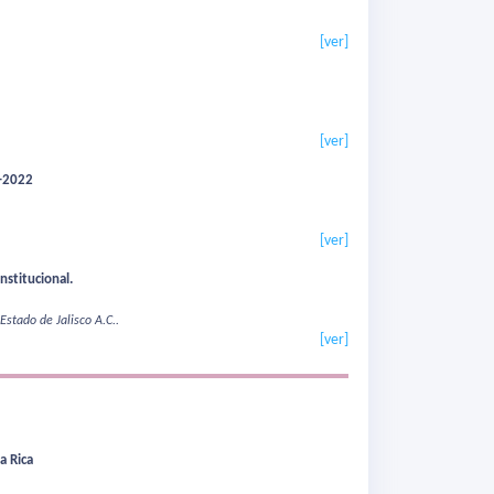
[ver]
[ver]
5-2022
[ver]
nstitucional.
Estado de Jalisco A.C..
[ver]
a Rica