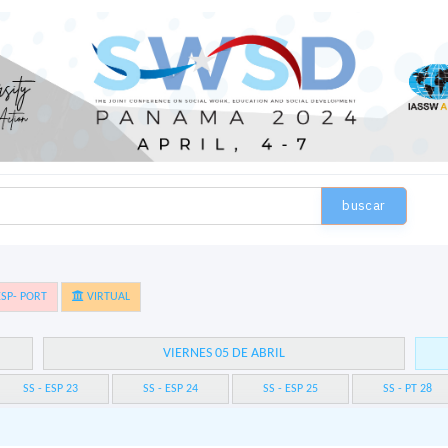
buscar
SP- PORT
VIRTUAL
VIERNES 05 DE ABRIL
SS - ESP 23
SS - ESP 24
SS - ESP 25
SS - PT 28