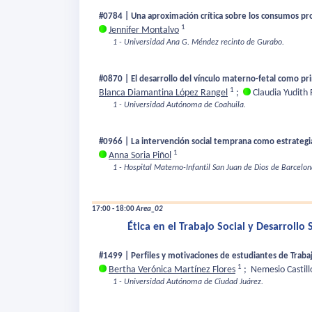
#0784 | Una aproximación crítica sobre los consumos pr
1
Jennifer Montalvo
1 - Universidad Ana G. Méndez recinto de Gurabo.
#0870 | El desarrollo del vínculo materno-fetal como pr
1
Blanca Diamantina López Rangel
;
Claudia Yudith
1 - Universidad Autónoma de Coahuila.
#0966 | La intervención social temprana como estrategi
1
Anna Soria Piñol
1 - Hospital Materno-Infantil San Juan de Dios de Barcelon
17:00 - 18:00
Area_02
Ética en el Trabajo Social y Desarrollo 
#1499 | Perfiles y motivaciones de estudiantes de Traba
1
Bertha Verónica Martínez Flores
;
Nemesio Castill
1 - Universidad Autónoma de Ciudad Juárez.