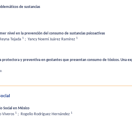
oblemáticos de sustancias
imer nivel en la prevención del consumo de sustancias psicoactivas
1
1
 Reyna Tejada
;
Yancy Noemí Juárez Ramírez
a protectora y preventiva en gestantes que presentan consumo de tóxicos. Una exp
a.
Social
jo Social en México
1
1
o Viveros
;
Rogelio Rodríguez Hernández