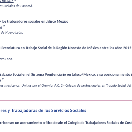
A ARAUZ
res Sociales de Panamá.
 los trabajadores sociales en Jalisco México
2
as
 de Nuevo León.
a Licenciatura en Trabajo Social de la Región Noreste de México entre los años 201
evo León.
Trabaajo Social en el Sistema Penitenciario en Jalisco/Mexico, y su posicionamiento i
2
ga
les mexicanos, Unidos por el Gremio, A.C.
2 - Colegio de profesionales en Trabajo Social del 
es y Trabajadoras de los Servicios Sociales
arricense: un acercamiento crítico desde el Colegio de Trabajadores Sociales de Cost