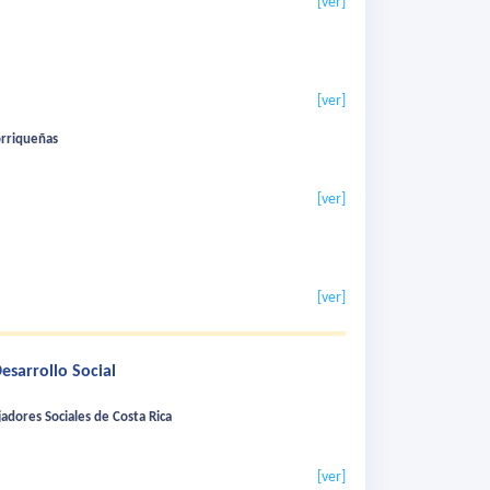
[ver]
[ver]
torriqueñas
[ver]
[ver]
esarrollo Social
jadores Sociales de Costa Rica
[ver]