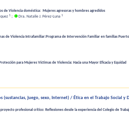
asos de Violencia doméstica: Mujeres agresoras y hombres agredidos
1
1
rquez
;
Dra. Natalie J. Pérez-Luna
imas de Violencia Intrafamiliar:Programa de Intervención Familiar en familias Puer
Protección para Mujeres Víctimas de Violencia: Hacia una Mayor Eficacia y Equidad
(sustancias, juego, sexo, Internet) / Ética en el Trabajo Social y D
 proyecto profesional crítico: Reflexiones desde la experiencia del Colegio de Traba