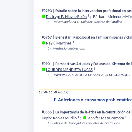
#0293 | Estudio sobre la intervención profesional en c
1
Dr. Irvyn E. Nieves-Rolón
;
Bárbara Meléndez-Má
1 - Universidad Ana G. Méndez, Recinto de Carolina.
#0767 | Bienestar Psicosocial en Familias hispanas víct
1
Naylú Martinez
1 - MentesSaludables.org.
#0901 | Perspectivas Actuales y Futuras del Sistema de 
1
LOURDES MENDIETA LUCAS
1 - UNIVERSIDAD CATÒLICA DE SANTIAGO DE GUAYAQUIL.
15:50 - 16:50
Sub_17f
F. Adicciones o consumos problemáticos 
#0555 | La importancia de la ética en la construcción del
1
1
Keylor Robles Murillo
;
Jennifer Mata Zamora
1 - Colegio de Trabajadores Sociales de Costa Rica.