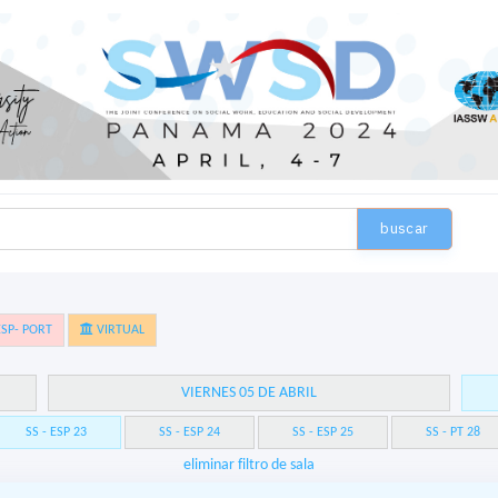
buscar
SP- PORT
VIRTUAL
VIERNES 05 DE ABRIL
SS - ESP 23
SS - ESP 24
SS - ESP 25
SS - PT 28
eliminar filtro de sala