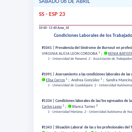
SÁBADO 06 DE ABRIL
SS - ESP 23
10:40 - 11:40
Area_16
Condiciones Laborales de los Trabajador
#1041 | Prevalencia del Síndrome de Burnout en profesiona
1
VIRGINIA ALICIA LEON CORDOBA
;
KENIA BATIST
1 - Universidad de Panamá.
2 - Asociciación de Trabajado
#1091 | Acercamiento a las condiciones laborales de las y
1
1
Elisa Cerros
;
Andrea González
;
Sandra Mancin
1 - Universidad de Guadalajara.
2 - Universidad Autónoma
#1334 | Condiciones laborales de las/los egresados de l
1
2
Carlos Lasso
;
Blanca Tamez
1 - Universidad Mariana.
2 - Universidad Autónoma de Nu
#1343 | Situación Laboral de las y los profesionales del 