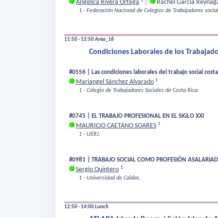
1
Angelica Rivera Ortega
;
Rachel García Reyna
1 - Federación Nacional de Colegios de Trabajadores socia
11:50 - 12:50
Area_16
Condiciones Laborales de los Trabajador
#0556 | Las condiciones laborales del trabajo social cost
1
Mariangel Sánchez Alvarado
1 - Colegio de Trabajadores Sociales de Costa Rica.
#0745 | EL TRABAJO PROFESIONAL EN EL SIGLO XXI
1
MAURICIO CAETANO SOARES
1 - UERJ.
#0981 | TRABAJO SOCIAL COMO PROFESIÓN ASALARIAD
1
Sergio Quintero
1 - Universidad de Caldas.
12:50 - 14:00
Lunch