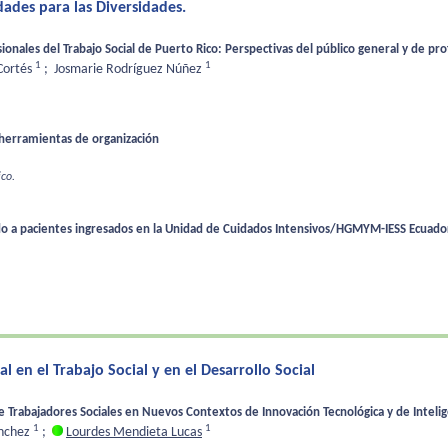
ades para las Diversidades.
ionales del Trabajo Social de Puerto Rico: Perspectivas del público general y de pro
1
1
Cortés
;
Josmarie Rodríguez Núñez
herramientas de organización
ico.
do a pacientes ingresados en la Unidad de Cuidados Intensivos/HGMYM-IESS Ecuador/
ial en el Trabajo Social y en el Desarrollo Social
rabajadores Sociales en Nuevos Contextos de Innovación Tecnológica y de Inteligen
1
1
ánchez
;
Lourdes Mendieta Lucas