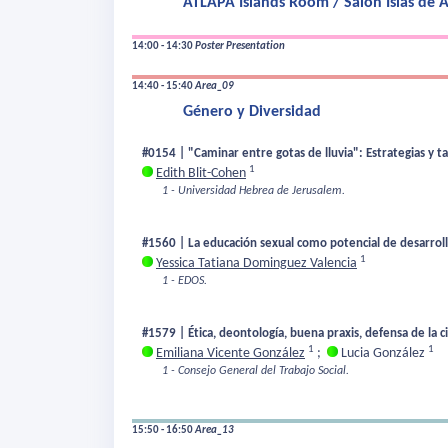
ATLAPA Islands Room / Salón Islas de
14:00 - 14:30
Poster Presentation
14:40 - 15:40
Area_09
Género y Diversidad
#0154 | "Caminar entre gotas de lluvia": Estrategias y ta
1
Edith Blit-Cohen
1 - Universidad Hebrea de Jerusalem.
#1560 | La educación sexual como potencial de desarrol
1
Yessica Tatiana Dominguez Valencia
1 - EDOS.
#1579 | Ética, deontología, buena praxis, defensa de la 
1
1
Emiliana Vicente González
;
Lucia González
1 - Consejo General del Trabajo Social.
15:50 - 16:50
Area_13