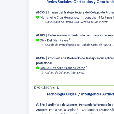
Redes Sociales: Obstáculos y Oportunid
#1055 | Imagen del Trabajo Social y del Colegio de Profes
1
Marianellie Cruz Hernández
;
Jonathan Martínez 
1 - Universidad de Puerto Rico, Recinto de Río Piedras.
#1183 | Redes sociales y medios de comunicación como 
1
Olga Del Mar Reyes
1 - Colegio de Profesionales del Trabajo Social de Puerto R
#1436 | Propuesta de Protocolo de Trabajo Social aplica
profesional.
1
Giselle Elizabeth Orellana Pardo
1 - Unidad de Cuidados Intensivos.
17:00 - 18:00
Area_12
Tecnología Digital / Inteligencia Artific
#0876 | Urdimbre de Saberes: Pensando la Formación de T
1
Autores: Paola Mejía Ospina
;
Christopher Muñoz S