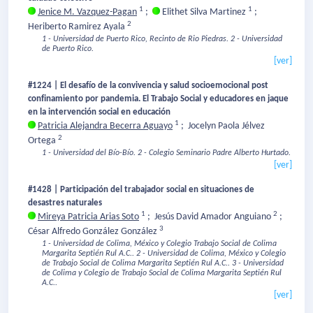
1
1
Jenice M. Vazquez-Pagan
;
Elithet Silva Martinez
;
2
Heriberto Ramirez Ayala
1 - Universidad de Puerto Rico, Recinto de Rio Piedras.
2 - Universidad
de Puerto Rico.
[ver]
#1224 | El desafío de la convivencia y salud socioemocional post
confinamiento por pandemia. El Trabajo Social y educadores en jaque
en la intervención social en educación
1
Patricia Alejandra Becerra Aguayo
;
Jocelyn Paola Jélvez
2
Ortega
1 - Universidad del Bío-Bío.
2 - Colegio Seminario Padre Alberto Hurtado.
[ver]
#1428 | Participación del trabajador social en situaciones de
desastres naturales
1
2
Mireya Patricia Arias Soto
;
Jesús David Amador Anguiano
;
3
César Alfredo González González
1 - Universidad de Colima, México y Colegio Trabajo Social de Colima
Margarita Septién Rul A.C..
2 - Universidad de Colima, México y Colegio
de Trabajo Social de Colima Margarita Septién Rul A.C..
3 - Universidad
de Colima y Colegio de Trabajo Social de Colima Margarita Septién Rul
A.C..
[ver]