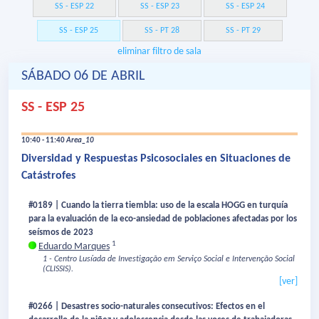
SS - ESP 22
SS - ESP 23
SS - ESP 24
SS - ESP 25
SS - PT 28
SS - PT 29
eliminar filtro de sala
SÁBADO 06 DE ABRIL
SS - ESP 25
10:40 - 11:40
Area_10
Diversidad y Respuestas Psicosociales en Situaciones de
Catástrofes
#0189 | Cuando la tierra tiembla: uso de la escala HOGG en turquía
para la evaluación de la eco-ansiedad de poblaciones afectadas por los
seísmos de 2023
1
Eduardo Marques
1 - Centro Lusíada de Investigação em Serviço Social e Intervenção Social
(CLISSIS).
[ver]
#0266 | Desastres socio-naturales consecutivos: Efectos en el