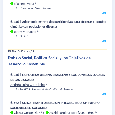
1
elia sepulveda
1 - Universidad Santo Tomas.
[ver]
#1356 | Adaptando estrategias participativas para afrontar el cambio
climático con poblaciones diversas
1
Jenny Menacho
1 - CELATS.
[ver]
15:50 - 16:50
Area_03
Trabajo Social, Política Social y los Objetivos del
Desarrollo Sostenible
#1036 | LA POLÍTICA URBANA BRASILEÑA Y LOS CONSEJOS LOCALES
DE LAS CIUDADES
1
Andréa Luiza Curralinho
1 - Pontifícia Universidade Católica do Paraná.
[ver]
#1592 | UNIDA, TRANSFORMACIÓN INTEGRAL PARA UN FUTURO
SOSTENIBLE EN COLOMBIA
1
1
Glenia Oñate Diaz
;
Astrid carolina Rodríguez Pérez