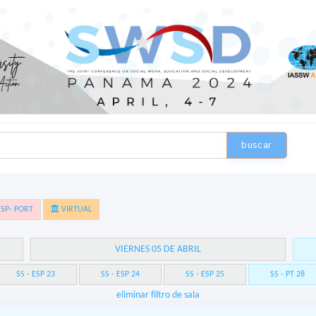
buscar
SP- PORT
VIRTUAL
VIERNES 05 DE ABRIL
SS - ESP 23
SS - ESP 24
SS - ESP 25
SS - PT 28
eliminar filtro de sala