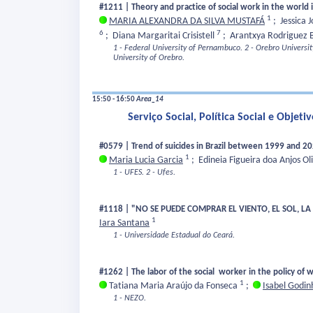
#1211 | Theory and practice of social work in the world
1
MARIA ALEXANDRA DA SILVA MUSTAFÁ
;
Jessica 
6
7
;
Diana Margaritai Crisistell
;
Arantxya Rodriguez 
1 - Federal University of Pernambuco.
2 - Orebro Universit
University of Orebro.
15:50 - 16:50
Area_14
Serviço Social, Política Social e Obje
#0579 | Trend of suicides in Brazil between 1999 and 2
1
Maria Lucia Garcia
;
Edineia Figueira doa Anjos Ol
1 - UFES.
2 - Ufes.
#1118 | "NO SE PUEDE COMPRAR EL VIENTO, EL SOL, L
1
Iara Santana
1 - Universidade Estadual do Ceará.
#1262 | The labor of the social worker in the policy of
1
Tatiana Maria Araújo da Fonseca
;
Isabel Godin
1 - NEZO.