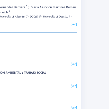
5
 Fernandez Barriera
;
Maria Asunción Martinez-Román
9
ennich
University of Alicante.
7 - DGCyE.
8 - University of Deusto.
9 -
[ver]
[ver]
ESTION AMBIENTAL Y TRABAJO SOCIAL
[ver]
[ver]