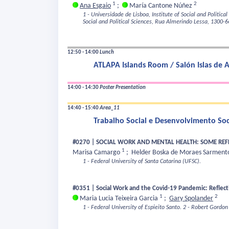
1
2
Ana Esgaio
;
María Cantone Núñez
1 - Universidade de Lisboa, Institute of Social and Politic
Social and Political Sciences, Rua Almerindo Lessa, 1300-6
12:50 - 14:00
Lunch
ATLAPA Islands Room / Salón Islas de
14:00 - 14:30
Poster Presentation
14:40 - 15:40
Area_11
Trabalho Social e Desenvolvimento So
#0270 | SOCIAL WORK AND MENTAL HEALTH: SOME RE
1
Marisa Camargo
;
Helder Boska de Moraes Sarmen
1 - Federal University of Santa Catarina (UFSC).
#0351 | Social Work and the Covid-19 Pandemic: Refle
1
2
Maria Lucia Teixeira Garcia
;
Gary Spolander
1 - Federal University of Espieito Santo.
2 - Robert Gordon 