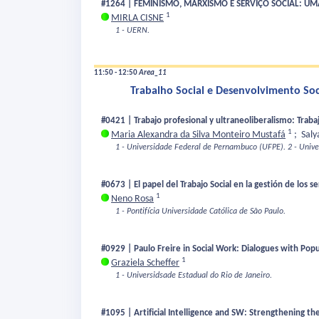
#1264 | FEMINISMO, MARXISMO E SERVIÇO SOCIAL: UM
1
MIRLA CISNE
1 - UERN.
11:50 - 12:50
Area_11
Trabalho Social e Desenvolvimento So
#0421 | Trabajo profesional y ultraneoliberalismo: Traba
1
Maria Alexandra da Silva Monteiro Mustafá
;
Saly
1 - Universidade Federal de Pernambuco (UFPE).
2 - Unive
#0673 | El papel del Trabajo Social en la gestión de los ser
1
Neno Rosa
1 - Pontifícia Universidade Católica de São Paulo.
#0929 | Paulo Freire in Social Work: Dialogues with Pop
1
Graziela Scheffer
1 - Universidsade Estadual do Rio de Janeiro.
#1095 | Artificial Intelligence and SW: Strengthening the 