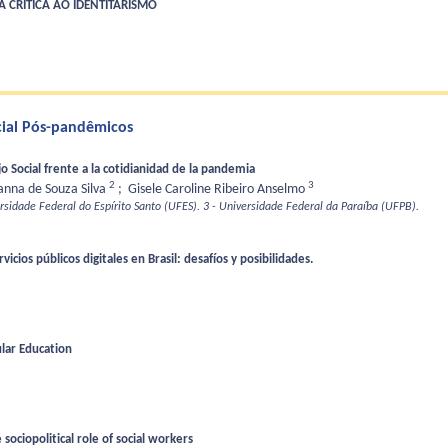
A CRÍTICA AO IDENTITARISMO
cial Pós-pandêmicos
jo Social frente a la cotidianidad de la pandemia
2
3
anna de Souza Silva
;
Gisele Caroline Ribeiro Anselmo
rsidade Federal do Espírito Santo (UFES).
3 - Universidade Federal da Paraíba (UFPB).
vicios públicos digitales en Brasil: desafíos y posibilidades.
ular Education
sociopolitical role of social workers