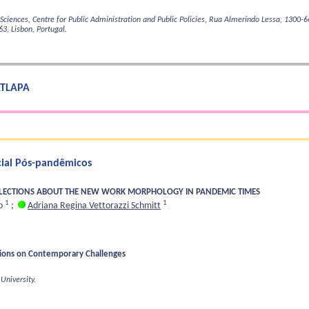
al Sciences, Centre for Public Administration and Public Policies, Rua Almerindo Lessa, 1300-6
63, Lisbon, Portugal.
 ATLAPA
cial Pós-pandêmicos
FLECTIONS ABOUT THE NEW WORK MORPHOLOGY IN PANDEMIC TIMES
1
1
to
;
Adriana Regina Vettorazzi Schmitt
ctions on Contemporary Challenges
University.