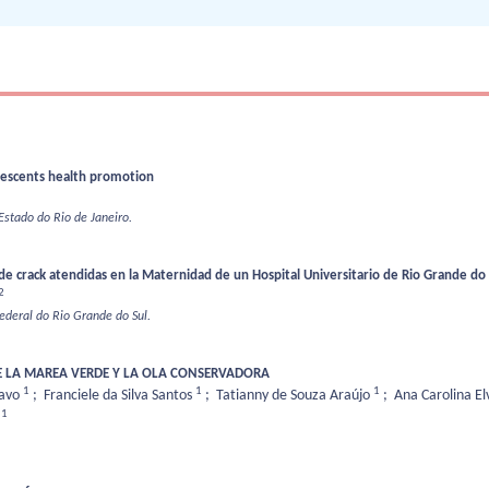
olescents health promotion
Estado do Rio de Janeiro.
de crack atendidas en la Maternidad de un Hospital Universitario de Rio Grande do 
2
ederal do Rio Grande do Sul.
RE LA MAREA VERDE Y LA OLA CONSERVADORA
1
1
1
ravo
;
Franciele da Silva Santos
;
Tatianny de Souza Araújo
;
Ana Carolina El
1
s