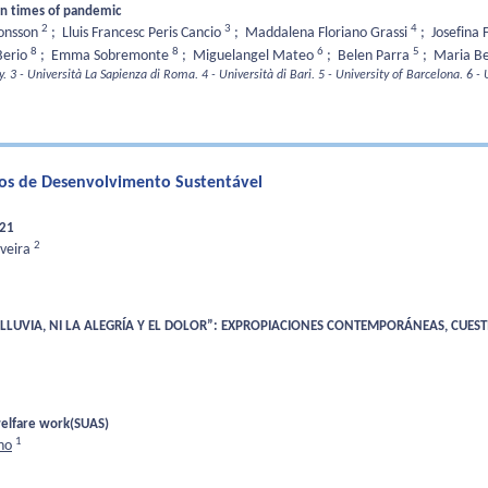
 in times of pandemic
2
3
4
Jonsson
;
Lluis Francesc Peris Cancio
;
Maddalena Floriano Grassi
;
Josefina
8
8
6
5
Berio
;
Emma Sobremonte
;
Miguelangel Mateo
;
Belen Parra
;
Maria B
y.
3 - Università La Sapienza di Roma.
4 - Università di Bari.
5 - University of Barcelona.
6 - 
tivos de Desenvolvimento Sustentável
021
2
iveira
A LLUVIA, NI LA ​​ALEGRÍA Y EL DOLOR”: EXPROPIACIONES CONTEMPORÁNEAS, CU
 welfare work(SUAS)
1
ho