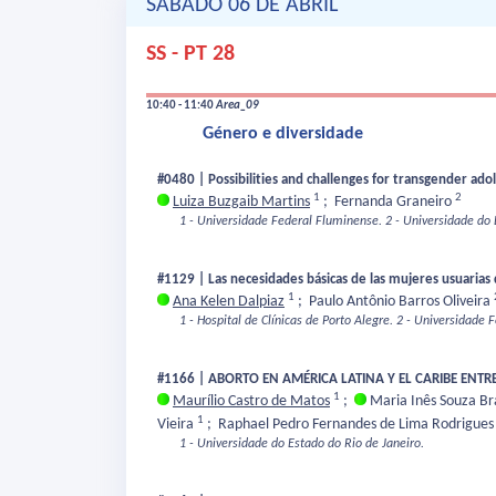
SÁBADO 06 DE ABRIL
SS - PT 28
10:40 - 11:40
Area_09
Género e diversidade
#0480 | Possibilities and challenges for transgender ad
1
2
Luiza Buzgaib Martins
;
Fernanda Graneiro
1 - Universidade Federal Fluminense.
2 - Universidade do 
#1129 | Las necesidades básicas de las mujeres usuarias 
1
Ana Kelen Dalpiaz
;
Paulo Antônio Barros Oliveira
1 - Hospital de Clínicas de Porto Alegre.
2 - Universidade F
#1166 | ABORTO EN AMÉRICA LATINA Y EL CARIBE ENT
1
Maurílio Castro de Matos
;
Maria Inês Souza B
1
Vieira
;
Raphael Pedro Fernandes de Lima Rodrigue
1 - Universidade do Estado do Rio de Janeiro.