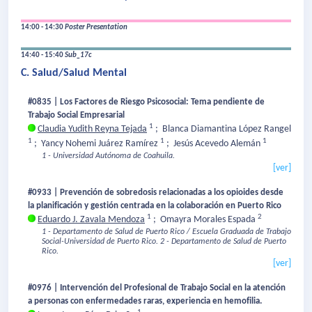
14:00 - 14:30
Poster Presentation
14:40 - 15:40
Sub_17c
C. Salud/Salud Mental
#0835 | Los Factores de Riesgo Psicosocial: Tema pendiente de
Trabajo Social Empresarial
1
Claudia Yudith Reyna Tejada
;
Blanca Diamantina López Rangel
1
1
1
;
Yancy Nohemi Juárez Ramírez
;
Jesús Acevedo Alemán
1 - Universidad Autónoma de Coahuila.
[ver]
#0933 | Prevención de sobredosis relacionadas a los opioides desde
la planificación y gestión centrada en la colaboración en Puerto Rico
1
2
Eduardo J. Zavala Mendoza
;
Omayra Morales Espada
1 - Departamento de Salud de Puerto Rico / Escuela Graduada de Trabajo
Social-Universidad de Puerto Rico.
2 - Departamento de Salud de Puerto
Rico.
[ver]
#0976 | Intervención del Profesional de Trabajo Social en la atención
a personas con enfermedades raras, experiencia en hemofilia.