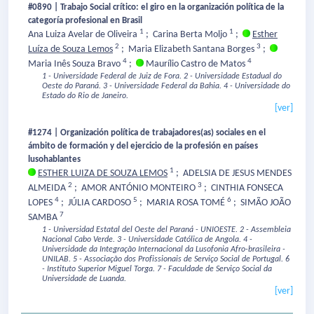
#0890 | Trabajo Social crítico: el giro en la organización política de la
categoría profesional en Brasil
1
1
Ana Luiza Avelar de Oliveira
;
Carina Berta Moljo
;
Esther
2
3
Luíza de Souza Lemos
;
Maria Elizabeth Santana Borges
;
4
4
Maria Inês Souza Bravo
;
Maurílio Castro de Matos
1 - Universidade Federal de Juiz de Fora.
2 - Universidade Estadual do
Oeste do Paraná.
3 - Universidade Federal da Bahia.
4 - Universidade do
Estado do Rio de Janeiro.
[ver]
#1274 | Organización política de trabajadores(as) sociales en el
ámbito de formación y del ejercicio de la profesión en países
lusohablantes
1
ESTHER LUIZA DE SOUZA LEMOS
;
ADELSIA DE JESUS MENDES
2
3
ALMEIDA
;
AMOR ANTÓNIO MONTEIRO
;
CINTHIA FONSECA
4
5
6
LOPES
;
JÚLIA CARDOSO
;
MARIA ROSA TOMÉ
;
SIMÃO JOÃO
7
SAMBA
1 - Universidad Estatal del Oeste del Paraná - UNIOESTE.
2 - Assembleia
Nacional Cabo Verde.
3 - Universidade Católica de Angola.
4 -
Universidade da Integração Internacional da Lusofonia Afro-brasileira -
UNILAB.
5 - Associação dos Profissionais de Serviço Social de Portugal.
6
- Instituto Superior Miguel Torga.
7 - Faculdade de Serviço Social da
Universidade de Luanda.
[ver]