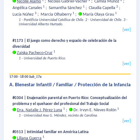
1
2
2
Nicolle Alamo
;
Nicolás Gabriel-Vacher
;
Camila Muñoz
;
1
1
2
Angélica Canales
;
Samantha Sánchez
;
Claudia Capella
;
3
1
1
Lucía Núñez
;
Marcia Olhaberry
;
María Olaya Grau
1 - Pontificia Universidad Católica de Chile.
2 - Universidad de Chile.
3 -
Universidad Alberto Hurtado.
[ver]
#1173 | El juego como derecho y espacio de celebración de la
diversidad
1
Zaiska Pacheco-Cruz
1 - Universidad de Puerto Rico.
[ver]
17:00 - 18:00
Sub_17a
A. Bienestar Infantil / Familiar / Protección de la Infancia
#0304 | Enajenación parental en Puerto Rico: Conceptualización del
problema y el quehacer del profesional del Trabajo Social
1
1
Dra. Natalie J. Pérez Luna
;
Dr. Irvyn E. Nieves Rolón
1 - Universidad Ana G. Méndez, recinto de Carolina.
[ver]
#0513 | Intimidad familiar en América Latina
1
Liliana Guerra