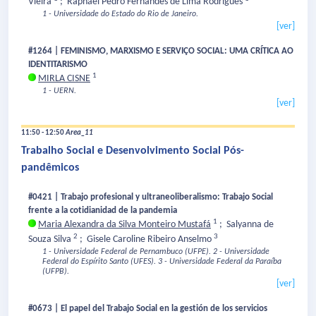
Vieira
;
Raphael Pedro Fernandes de Lima Rodrigues
1 - Universidade do Estado do Rio de Janeiro.
[ver]
#1264 | FEMINISMO, MARXISMO E SERVIÇO SOCIAL: UMA CRÍTICA AO
IDENTITARISMO
1
MIRLA CISNE
1 - UERN.
[ver]
11:50 - 12:50
Area_11
Trabalho Social e Desenvolvimento Social Pós-
pandêmicos
#0421 | Trabajo profesional y ultraneoliberalismo: Trabajo Social
frente a la cotidianidad de la pandemia
1
Maria Alexandra da Silva Monteiro Mustafá
;
Salyanna de
2
3
Souza Silva
;
Gisele Caroline Ribeiro Anselmo
1 - Universidade Federal de Pernambuco (UFPE).
2 - Universidade
Federal do Espírito Santo (UFES).
3 - Universidade Federal da Paraíba
(UFPB).
[ver]
#0673 | El papel del Trabajo Social en la gestión de los servicios