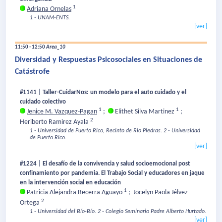
1
Adriana Ornelas
1 - UNAM-ENTS.
[ver]
11:50 - 12:50
Area_10
Diversidad y Respuestas Psicosociales en Situaciones de
Catástrofe
#1141 | Taller-CuidarNos: un modelo para el auto cuidado y el
cuidado colectivo
1
1
Jenice M. Vazquez-Pagan
;
Elithet Silva Martinez
;
2
Heriberto Ramirez Ayala
1 - Universidad de Puerto Rico, Recinto de Rio Piedras.
2 - Universidad
de Puerto Rico.
[ver]
#1224 | El desafío de la convivencia y salud socioemocional post
confinamiento por pandemia. El Trabajo Social y educadores en jaque
en la intervención social en educación
1
Patricia Alejandra Becerra Aguayo
;
Jocelyn Paola Jélvez
2
Ortega
1 - Universidad del Bío-Bío.
2 - Colegio Seminario Padre Alberto Hurtado.
[ver]