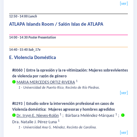
[ver]
12:50 - 14:00
Lunch
ATLAPA Islands Room / Salón Islas de ATLAPA
14:00 - 14:30
Poster Presentation
14:40 - 15:40
Sub_17e
E. Violencia Doméstica
#0060 | Entre la opresión y la re-vitimización: Mujeres sobrevivientes
de violencia por razón de género
1
MARIA MERCEDES ORTIZ-RIVERA
1 - Universidad de Puerto Rico, Recinto de Río Piedras.
[ver]
#0293 | Estudio sobre la intervención profesional en casos de
Violencia doméstica: Mujeres agresoras y hombres agredidos
1
1
Dr. Irvyn E. Nieves-Rolón
;
Bárbara Meléndez-Márquez
;
1
Dra. Natalie J. Pérez-Luna
1 - Universidad Ana G. Méndez, Recinto de Carolina.
[ver]