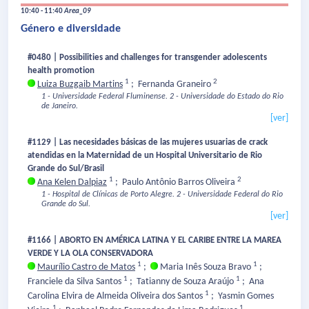
10:40 - 11:40
Area_09
Género e diversidade
#0480 | Possibilities and challenges for transgender adolescents
health promotion
1
2
Luiza Buzgaib Martins
;
Fernanda Graneiro
1 - Universidade Federal Fluminense.
2 - Universidade do Estado do Rio
de Janeiro.
[ver]
#1129 | Las necesidades básicas de las mujeres usuarias de crack
atendidas en la Maternidad de un Hospital Universitario de Rio
Grande do Sul/Brasil
1
2
Ana Kelen Dalpiaz
;
Paulo Antônio Barros Oliveira
1 - Hospital de Clínicas de Porto Alegre.
2 - Universidade Federal do Rio
Grande do Sul.
[ver]
#1166 | ABORTO EN AMÉRICA LATINA Y EL CARIBE ENTRE LA MAREA
VERDE Y LA OLA CONSERVADORA
1
1
Maurílio Castro de Matos
;
Maria Inês Souza Bravo
;
1
1
Franciele da Silva Santos
;
Tatianny de Souza Araújo
;
Ana
1
Carolina Elvira de Almeida Oliveira dos Santos
;
Yasmin Gomes
1
1