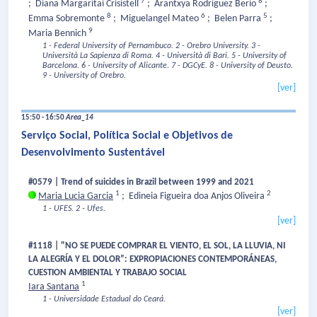
7
8
;
Diana Margaritai Crisistell
;
Arantxya Rodriguez Berio
;
8
6
5
Emma Sobremonte
;
Miguelangel Mateo
;
Belen Parra
;
9
Maria Bennich
1 - Federal University of Pernambuco.
2 - Orebro University.
3 -
Università La Sapienza di Roma.
4 - Università di Bari.
5 - University of
Barcelona.
6 - University of Alicante.
7 - DGCyE.
8 - University of Deusto.
9 - University of Orebro.
[ver]
15:50 - 16:50
Area_14
Serviço Social, Política Social e Objetivos de
Desenvolvimento Sustentável
#0579 | Trend of suicides in Brazil between 1999 and 2021
1
2
Maria Lucia Garcia
;
Edineia Figueira doa Anjos Oliveira
1 - UFES.
2 - Ufes.
[ver]
#1118 | "NO SE PUEDE COMPRAR EL VIENTO, EL SOL, LA LLUVIA, NI
LA ​​ALEGRÍA Y EL DOLOR”: EXPROPIACIONES CONTEMPORÁNEAS,
CUESTION AMBIENTAL Y TRABAJO SOCIAL
1
Iara Santana
1 - Universidade Estadual do Ceará.
[ver]