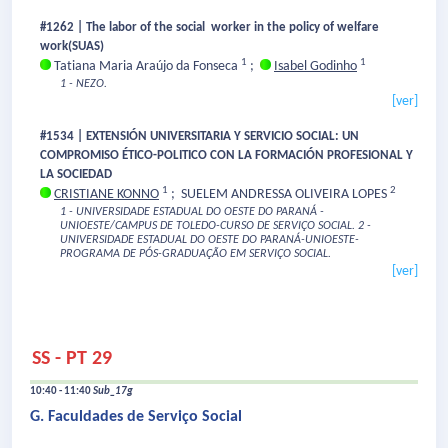
#1262 | The labor of the social worker in the policy of welfare
work(SUAS)
1
1
Tatiana Maria Araújo da Fonseca
;
Isabel Godinho
1 - NEZO.
[ver]
#1534 | EXTENSIÓN UNIVERSITARIA Y SERVICIO SOCIAL: UN
COMPROMISO ÉTICO-POLITICO CON LA FORMACIÓN PROFESIONAL Y
LA SOCIEDAD
1
2
CRISTIANE KONNO
;
SUELEM ANDRESSA OLIVEIRA LOPES
1 - UNIVERSIDADE ESTADUAL DO OESTE DO PARANÁ -
UNIOESTE/CAMPUS DE TOLEDO-CURSO DE SERVIÇO SOCIAL.
2 -
UNIVERSIDADE ESTADUAL DO OESTE DO PARANÁ-UNIOESTE-
PROGRAMA DE PÓS-GRADUAÇÃO EM SERVIÇO SOCIAL.
[ver]
SS - PT 29
10:40 - 11:40
Sub_17g
G. Faculdades de Serviço Social