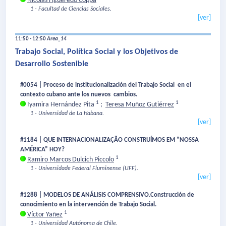
Nicolás Figueredo Coppa
1 - Facultad de Ciencias Sociales.
[ver]
11:50 - 12:50
Area_14
Trabajo Social, Política Social y los Objetivos de
Desarrollo Sostenible
#0054 | Proceso de institucionalización del Trabajo Social en el
contexto cubano ante los nuevos cambios.
1
1
Iyamira Hernández Pita
;
Teresa Muñoz Gutiérrez
1 - Universidad de La Habana.
[ver]
#1184 | QUE INTERNACIONALIZAÇÃO CONSTRUÍMOS EM “NOSSA
AMÉRICA” HOY?
1
Ramiro Marcos Dulcich Piccolo
1 - Universidade Federal Fluminense (UFF).
[ver]
#1288 | MODELOS DE ANÁLISIS COMPRENSIVO.Construcción de
conocimiento en la intervención de Trabajo Social.
1
Víctor Yañez
1 - Universidad Autónoma de Chile.