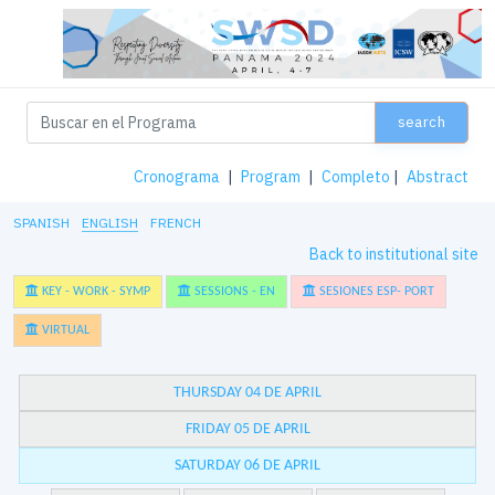
search
Cronograma
|
Program
|
Completo
|
Abstract
SPANISH
ENGLISH
FRENCH
Back to institutional site
KEY - WORK - SYMP
SESSIONS - EN
SESIONES ESP- PORT
VIRTUAL
THURSDAY 04 DE APRIL
FRIDAY 05 DE APRIL
SATURDAY 06 DE APRIL