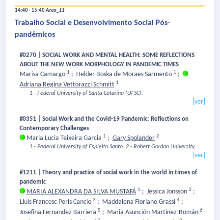
14:40 - 15:40
Area_11
Trabalho Social e Desenvolvimento Social Pós-
pandêmicos
#0270 | SOCIAL WORK AND MENTAL HEALTH: SOME REFLECTIONS
ABOUT THE NEW WORK MORPHOLOGY IN PANDEMIC TIMES
1
1
Marisa Camargo
;
Helder Boska de Moraes Sarmento
;
1
Adriana Regina Vettorazzi Schmitt
1 - Federal University of Santa Catarina (UFSC).
[ver]
#0351 | Social Work and the Covid-19 Pandemic: Reflections on
Contemporary Challenges
1
2
Maria Lucia Teixeira Garcia
;
Gary Spolander
1 - Federal University of Espieito Santo.
2 - Robert Gordon University.
[ver]
#1211 | Theory and practice of social work in the world in times of
pandemic
1
2
MARIA ALEXANDRA DA SILVA MUSTAFÁ
;
Jessica Jonsson
;
3
4
Lluis Francesc Peris Cancio
;
Maddalena Floriano Grassi
;
5
6
Josefina Fernandez Barriera
;
Maria Asunción Martinez-Román