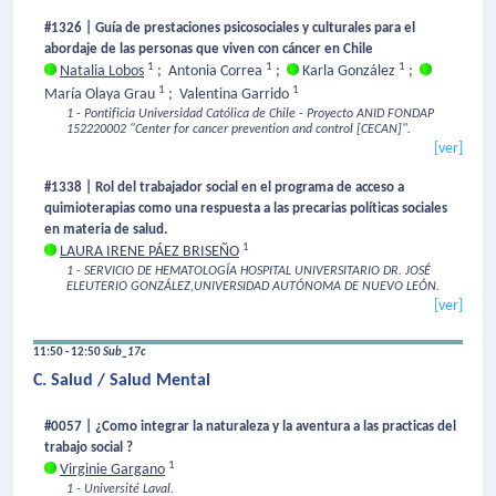
#1326 | Guía de prestaciones psicosociales y culturales para el
abordaje de las personas que viven con cáncer en Chile
1
1
1
Natalia Lobos
;
Antonia Correa
;
Karla González
;
1
1
María Olaya Grau
;
Valentina Garrido
1 - Pontificia Universidad Católica de Chile - Proyecto ANID FONDAP
152220002 "Center for cancer prevention and control [CECAN]".
[ver]
#1338 | Rol del trabajador social en el programa de acceso a
quimioterapias como una respuesta a las precarias políticas sociales
en materia de salud.
1
LAURA IRENE PÁEZ BRISEÑO
1 - SERVICIO DE HEMATOLOGÍA HOSPITAL UNIVERSITARIO DR. JOSÉ
ELEUTERIO GONZÁLEZ,UNIVERSIDAD AUTÓNOMA DE NUEVO LEÓN.
[ver]
11:50 - 12:50
Sub_17c
C. Salud / Salud Mental
#0057 | ¿Como integrar la naturaleza y la aventura a las practicas del
trabajo social ?
1
Virginie Gargano
1 - Université Laval.