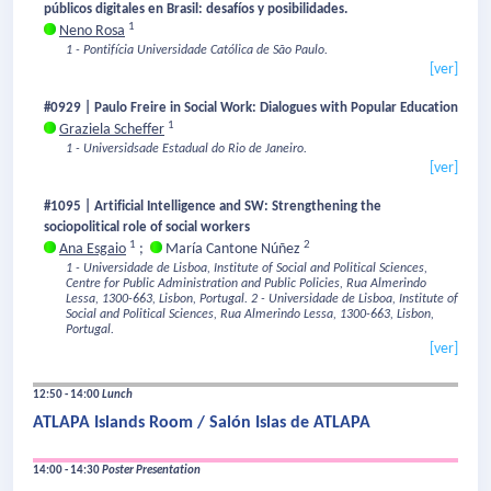
públicos digitales en Brasil: desafíos y posibilidades.
1
Neno Rosa
1 - Pontifícia Universidade Católica de São Paulo.
[ver]
#0929 | Paulo Freire in Social Work: Dialogues with Popular Education
1
Graziela Scheffer
1 - Universidsade Estadual do Rio de Janeiro.
[ver]
#1095 | Artificial Intelligence and SW: Strengthening the
sociopolitical role of social workers
1
2
Ana Esgaio
;
María Cantone Núñez
1 - Universidade de Lisboa, Institute of Social and Political Sciences,
Centre for Public Administration and Public Policies, Rua Almerindo
Lessa, 1300-663, Lisbon, Portugal.
2 - Universidade de Lisboa, Institute of
Social and Political Sciences, Rua Almerindo Lessa, 1300-663, Lisbon,
Portugal.
[ver]
12:50 - 14:00
Lunch
ATLAPA Islands Room / Salón Islas de ATLAPA
14:00 - 14:30
Poster Presentation