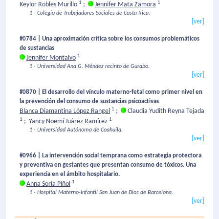
1
1
Keylor Robles Murillo
;
Jennifer Mata Zamora
1 - Colegio de Trabajadores Sociales de Costa Rica.
[ver]
#0784 | Una aproximación crítica sobre los consumos problemáticos
de sustancias
1
Jennifer Montalvo
1 - Universidad Ana G. Méndez recinto de Gurabo.
[ver]
#0870 | El desarrollo del vínculo materno-fetal como primer nivel en
la prevención del consumo de sustancias psicoactivas
1
Blanca Diamantina López Rangel
;
Claudia Yudith Reyna Tejada
1
1
;
Yancy Noemí Juárez Ramírez
1 - Universidad Autónoma de Coahuila.
[ver]
#0966 | La intervención social temprana como estrategia protectora
y preventiva en gestantes que presentan consumo de tóxicos. Una
experiencia en el ámbito hospitalario.
1
Anna Soria Piñol
1 - Hospital Materno-Infantil San Juan de Dios de Barcelona.
[ver]