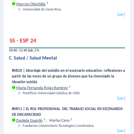
1
Marcos Chinchilla
1 - Universidad de Costa Rica.
[ver]
SS - ESP 24
10:40 - 11:40
Sub_17c
C. Salud / Salud Mental
#0820 | Abordaje del suicidio en el escenario educativo: reflexiones a
partir de las voces de un grupo de jóvenes que ha vivenciado la
ideación suicida
1
María Fernanda Rojas Ramírez
1 - Pontificia Universidad Católica de Chile.
[ver]
#0851 | EL ROL PROFESIONAL DEL TRABAJO SOCIAL EN ESCENARIOS
DE DISCAPACIDAD
1
1
Daniela Guardo
;
Marlys Cano
1 - Fundacion Universitaria Tecnologico Comfenalco.
[ver]