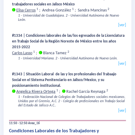
trabajadores sociales en Jalisco México
1
1
2
Elisa Cerros
;
Andrea González
;
Sandra Mancinas
1 - Universidad de Guadalajara.
2 - Universidad Autónoma de Nuevo
León.
[ver]
#1334 | Condiciones laborales de las/los egresados de la Licenciatura
en Trabajo Social de la Región Noreste de México entre los años
2015-2022
1
2
Carlos Lasso
;
Blanca Tamez
1 - Universidad Mariana.
2 - Universidad Autónoma de Nuevo León.
[ver]
#1343 | Situación Laboral de las y los profesionales del Trabaajo
Social en el Sistema Penitenciario en Jalisco/Mexico, y su
posicionamiento institucional.
1
2
Angelica Rivera Ortega
;
Rachel García Reynaga
1 - Federación Nacional de Colegios de Trabajadores sociales mexicanos,
Unidos por el Gremio, A.C.
2 - Colegio de profesionales en Trabajo Social
del Estado de Jalisco A.C..
[ver]
11:50 - 12:50
Area_16
Condiciones Laborales de los Trabajadores y