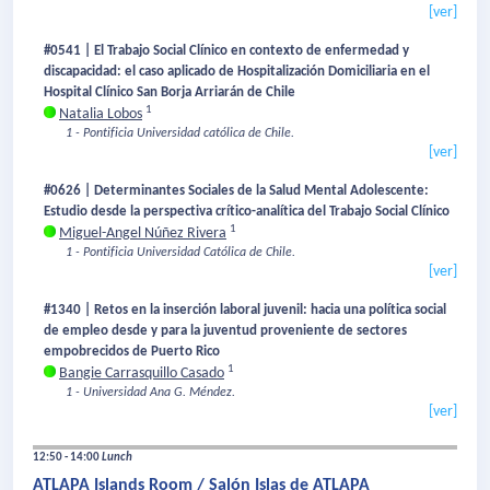
[ver]
#0541 | El Trabajo Social Clínico en contexto de enfermedad y
discapacidad: el caso aplicado de Hospitalización Domiciliaria en el
Hospital Clínico San Borja Arriarán de Chile
1
Natalia Lobos
1 - Pontificia Universidad católica de Chile.
[ver]
#0626 | Determinantes Sociales de la Salud Mental Adolescente:
Estudio desde la perspectiva crítico-analítica del Trabajo Social Clínico
1
Miguel-Angel Núñez Rivera
1 - Pontificia Universidad Católica de Chile.
[ver]
#1340 | Retos en la inserción laboral juvenil: hacia una política social
de empleo desde y para la juventud proveniente de sectores
empobrecidos de Puerto Rico
1
Bangie Carrasquillo Casado
1 - Universidad Ana G. Méndez.
[ver]
12:50 - 14:00
Lunch
ATLAPA Islands Room / Salón Islas de ATLAPA