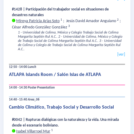
#1428 | Participación del trabajador social en situaciones de
desastres naturales
1
2
Mireya Patricia Arias Soto
;
Jesús David Amador Anguiano
;
3
César Alfredo González González
1 - Universidad de Colima, México y Colegio Trabajo Social de Colima
Margarita Septién Rul A.C..
2 - Universidad de Colima, México y Colegio
de Trabajo Social de Colima Margarita Septién Rul A.C..
3 - Universidad
de Colima y Colegio de Trabajo Social de Colima Margarita Septién Rul
A.C..
[ver]
12:50 - 14:00
Lunch
ATLAPA Islands Room / Salón Islas de ATLAPA
14:00 - 14:30
Poster Presentation
14:40 - 15:40
Area_06
Cambio Climático, Trabajo Social y Desarrollo Social
#0042 | Rupturas dialógicas con la naturaleza y la vida. Una mirada
desde el escenario boliviano.
1
Isabel Villarroel Mur