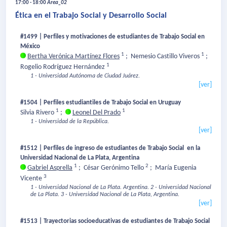
17:00 - 18:00
Area_02
Ética en el Trabajo Social y Desarrollo Social
#1499 | Perfiles y motivaciones de estudiantes de Trabajo Social en
México
1
1
Bertha Verónica Martínez Flores
;
Nemesio Castillo Viveros
;
1
Rogelio Rodríguez Hernández
1 - Universidad Autónoma de Ciudad Juárez.
[ver]
#1504 | Perfiles estudiantiles de Trabajo Social en Uruguay
1
1
Silvia Rivero
;
Leonel Del Prado
1 - Universidad de la República.
[ver]
#1512 | Perfiles de ingreso de estudiantes de Trabajo Social en la
Universidad Nacional de La Plata, Argentina
1
2
Gabriel Asprella
;
César Gerónimo Tello
;
María Eugenia
3
Vicente
1 - Universidad Nacional de La Plata. Argentina.
2 - Universidad Nacional
de La Plata.
3 - Universidad Nacional de La Plata, Argentina.
[ver]
#1513 | Trayectorias socioeducativas de estudiantes de Trabajo Social