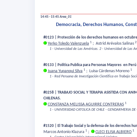
14:45 - 15:45
Area_01
Democracia, Derechos Humanos, Constru
#0123 | Protección de los derechos humanos en octubre 
1
2
Yerko Toledo Valenzuela
;
Astrid Arévalos Salinas
1 - Universidad de Las Américas.
2 - Universidad de Las A
#0133 | Política Publica para Personas Mayores en Per
1
1
Juana Yupanqui Silva
;
Luisa Cárdenas Moreno
1 - Red Peruana de Investigación Cientifica en Trabajo Soci
#0258 | TRABAJO SOCIAL Y TERAPIA ASISTIDA CON AN
CHILENAS.
1
CONSTANZA MELISSA AGUIRRE CONTRERAS
1 - UNIVERSIDAD CATOLICA DE CHILE - GENDARMERIA DE 
#1520 | El Trabajo Social y la defensa de los derechos
1
1
Marcos Antonio Klazura
;
CLECI ELISA ALBIERO