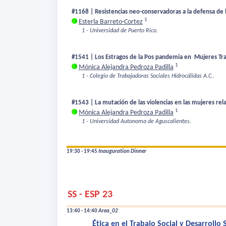
#1168 | Resistencias neo-conservadoras a la defensa de
1
Esterla Barreto-Cortez
1 - Universidad de Puerto Rico.
#1541 | Los Estragos de la Pos pandemia en Mujeres Tra
1
Mónica Alejandra Pedroza Padilla
1 - Colegio de Trabajadoras Sociales Hidrocálidas A.C..
#1543 | La mutación de las violencias en las mujeres rel
1
Mónica Alejandra Pedroza Padilla
1 - Universidad Autonoma de Aguscalientes.
19:30 - 19:45
Inauguration Dinner
SS - ESP 23
13:40 - 14:40
Area_02
Ética en el Trabajo Social y Desarrollo 