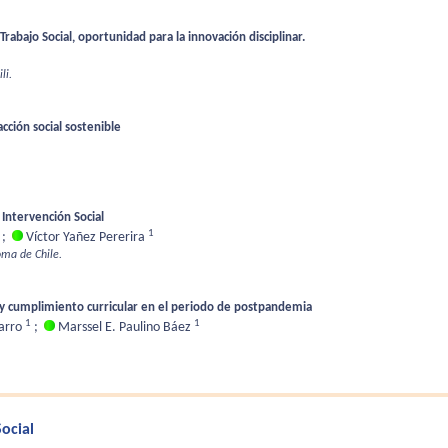
Trabajo Social, oportunidad para la innovación disciplinar.
li.
acción social sostenible
 Intervención Social
1
;
Víctor Yañez Pererira
oma de Chile.
al y cumplimiento curricular en el periodo de postpandemia
1
1
zarro
;
Marssel E. Paulino Báez
Social