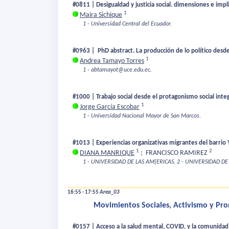
#0811 | Desigualdad y justicia social. dimensiones e imp
1
Maira Sichique
1 - Universidad Central del Ecuador.
#0963 | PhD abstract. La producción de lo político des
1
Andrea Tamayo Torres
1 - abtamayot@uce.edu.ec.
#1000 | Trabajo social desde el protagonismo social inte
1
Jorge García Escobar
1 - Universidad Nacional Mayor de San Marcos.
#1013 | Experiencias organizativas migrantes del barrio Y
1
2
DIANA MANRIQUE
;
FRANCISCO RAMIREZ
1 - UNIVERSIDAD DE LAS AM{ERICAS.
2 - UNIVERSIDAD DE
16:55 - 17:55
Area_03
Movimientos Sociales, Activismo y Pro
#0157 | Acceso a la salud mental, COVID, y la comunidad