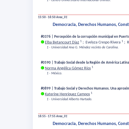
1 - Centro Universitário Internacional Uninter.
15:50 - 16:50
Area_01
Democracia, Derechos Humanos, Constru
#0376 | Percepción de la corrupción municipal en Puert
1
1
Elba Betancourt Díaz
;
Evelyza Crespo Rivera
;
R
1 - Universidad Ana G. Méndez recinto de Carolina.
#0590 | Trabajo Social desde la Región de América Latina 
1
Norma Angélica Gómez Ríos
1 - México.
#0899 | Trabajo Social y Derechos Humanos. Una aproximaci
1
Katerine Henríquez Campos
1 - Universidad Alberto Hurtado.
16:55 - 17:55
Area_01
Democracia, Derechos Humanos, Constru