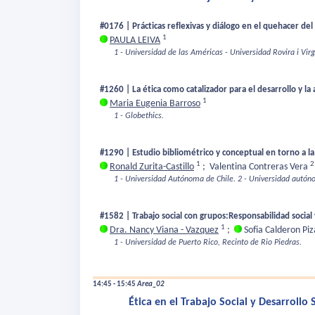
#0176 | Prácticas reflexivas y diálogo en el quehacer del 
1
PAULA LEIVA
1 - Universidad de las Américas - Universidad Rovira i Virgi
#1260 | La ética como catalizador para el desarrollo y la 
1
Maria Eugenia Barroso
1 - Globethics.
#1290 | Estudio bibliométrico y conceptual en torno a la
1
2
Ronald Zurita-Castillo
;
Valentina Contreras Vera
1 - Universidad Autónoma de Chile.
2 - Universidad autón
#1582 | Trabajo social con grupos:Responsabilidad soci
1
Dra. Nancy Viana - Vazquez
;
Sofia Calderon Pi
1 - Universidad de Puerto Rico, Recinto de Rio Piedras.
14:45 - 15:45
Area_02
Ética en el Trabajo Social y Desarrollo 