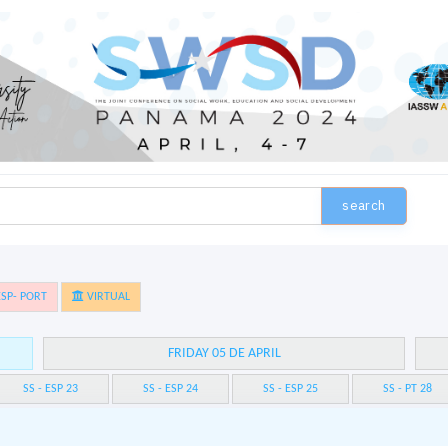
search
SP- PORT
VIRTUAL
FRIDAY 05 DE APRIL
SS - ESP 23
SS - ESP 24
SS - ESP 25
SS - PT 28