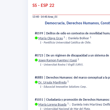
SS - ESP 22
13:40 - 14:40
Area_01
Democracia, Derechos Humanos, Constru
#0599 | Delitos de odio en contextos de movilidad human
1
1
Maria Olaya Grau
;
Daniela Bolívar
1 - Pontificia Universidad Católica de Chile.
#0723 | De un régimen de discapacidad a un sistema de apo
1
Josep Ramon Fuentes i Gasó
1 - Universitat Rovira i Virgili (URV).
#0885 | Derechos Humanos: del marco conceptual a la pra
1
Dr. Ursula Manfredo
1 - Edusocial Innovative Solutions Corp..
#1051 | Ciudadanía y promoción de Derechos Humanos: u
1
María Lorena Boada
;
Daniela Inés Martinez Delf
1 - Universidad Nacional de Mar del Plata.