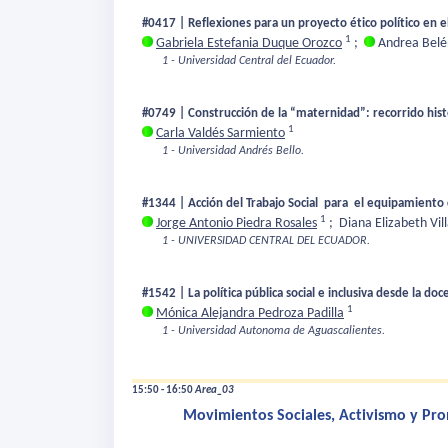
#0417 | Reflexiones para un proyecto ético político en el
1
Gabriela Estefania Duque Orozco
;
Andrea Belé
1 - Universidad Central del Ecuador.
#0749 | Construcción de la “maternidad”: recorrido histór
1
Carla Valdés Sarmiento
1 - Universidad Andrés Bello.
#1344 | Acción del Trabajo Social para el equipamiento 
1
Jorge Antonio Piedra Rosales
;
Diana Elizabeth Vil
1 - UNIVERSIDAD CENTRAL DEL ECUADOR.
#1542 | La política pública social e inclusiva desde la do
1
Mónica Alejandra Pedroza Padilla
1 - Universidad Autonoma de Aguascalientes.
15:50 - 16:50
Area_03
Movimientos Sociales, Activismo y Pro