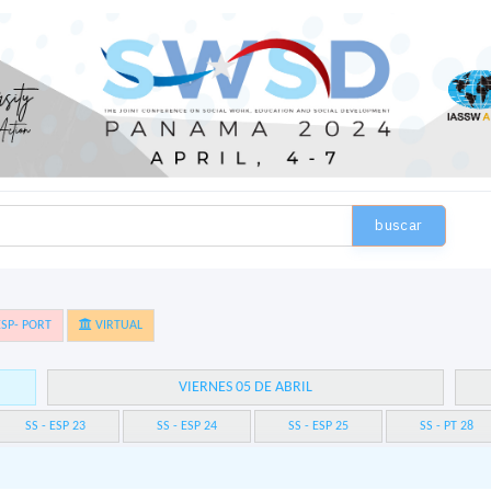
buscar
SP- PORT
VIRTUAL
VIERNES 05 DE ABRIL
SS - ESP 23
SS - ESP 24
SS - ESP 25
SS - PT 28