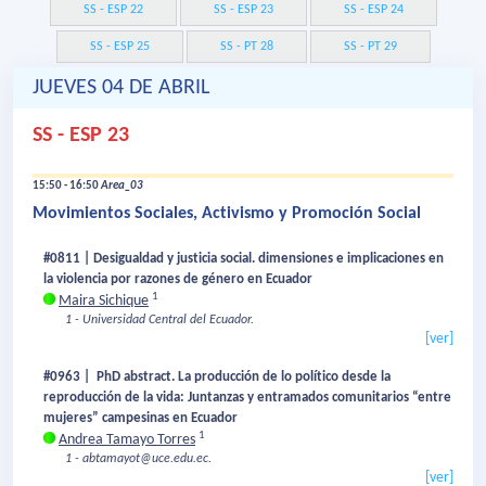
SS - ESP 22
SS - ESP 23
SS - ESP 24
SS - ESP 25
SS - PT 28
SS - PT 29
JUEVES 04 DE ABRIL
SS - ESP 23
15:50 - 16:50
Area_03
Movimientos Sociales, Activismo y Promoción Social
#0811 | Desigualdad y justicia social. dimensiones e implicaciones en
la violencia por razones de género en Ecuador
1
Maira Sichique
1 - Universidad Central del Ecuador.
[ver]
#0963 | PhD abstract. La producción de lo político desde la
reproducción de la vida: Juntanzas y entramados comunitarios “entre
mujeres” campesinas en Ecuador
1
Andrea Tamayo Torres
1 - abtamayot@uce.edu.ec.
[ver]