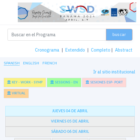
buscar
Cronograma
|
Extendido
|
Completo
|
Abstract
SPANISH
ENGLISH
FRENCH
Ir al sitio institucional
KEY - WORK - SYMP
SESSIONS - EN
SESIONES ESP- PORT
VIRTUAL
JUEVES 04 DE ABRIL
VIERNES 05 DE ABRIL
SÁBADO 06 DE ABRIL