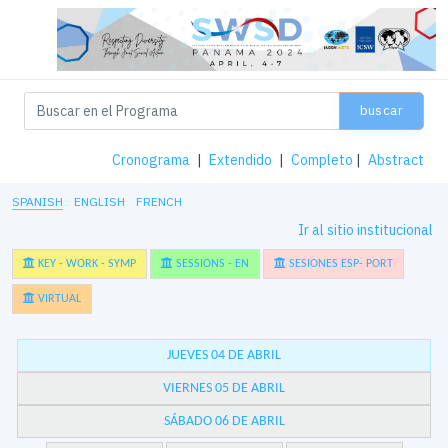
buscar
Cronograma
|
Extendido
|
Completo
|
Abstract
SPANISH
ENGLISH
FRENCH
Ir al sitio institucional
KEY - WORK - SYMP
SESSIONS - EN
SESIONES ESP- PORT
VIRTUAL
JUEVES 04 DE ABRIL
VIERNES 05 DE ABRIL
SÁBADO 06 DE ABRIL