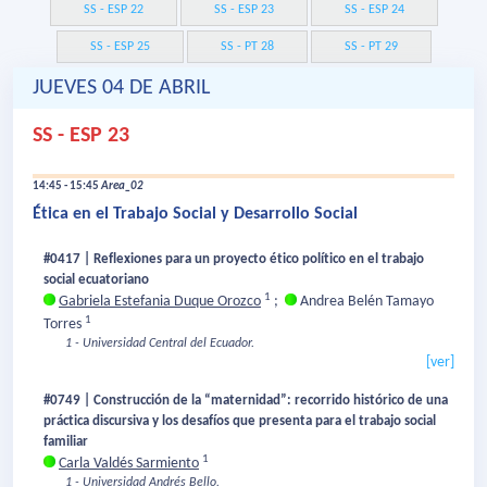
SS - ESP 22
SS - ESP 23
SS - ESP 24
SS - ESP 25
SS - PT 28
SS - PT 29
JUEVES 04 DE ABRIL
SS - ESP 23
14:45 - 15:45
Area_02
Ética en el Trabajo Social y Desarrollo Social
#0417 | Reflexiones para un proyecto ético político en el trabajo
social ecuatoriano
1
Gabriela Estefania Duque Orozco
;
Andrea Belén Tamayo
1
Torres
1 - Universidad Central del Ecuador.
[ver]
#0749 | Construcción de la “maternidad”: recorrido histórico de una
práctica discursiva y los desafíos que presenta para el trabajo social
familiar
1
Carla Valdés Sarmiento
1 - Universidad Andrés Bello.