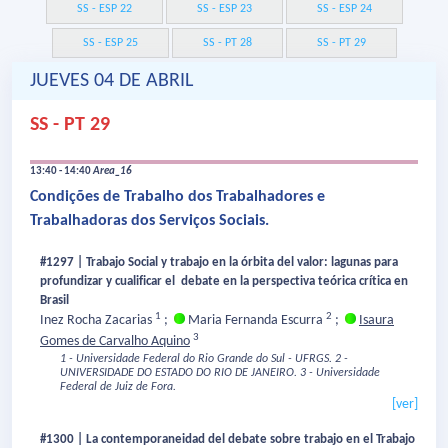
SS - ESP 22
SS - ESP 23
SS - ESP 24
SS - ESP 25
SS - PT 28
SS - PT 29
JUEVES 04 DE ABRIL
SS - PT 29
13:40 - 14:40
Area_16
Condições de Trabalho dos Trabalhadores e
Trabalhadoras dos Serviços Sociais.
#1297 | Trabajo Social y trabajo en la órbita del valor: lagunas para
profundizar y cualificar el debate en la perspectiva teórica crítica en
Brasil
1
2
Inez Rocha Zacarias
;
Maria Fernanda Escurra
;
Isaura
3
Gomes de Carvalho Aquino
1 - Universidade Federal do Rio Grande do Sul - UFRGS.
2 -
UNIVERSIDADE DO ESTADO DO RIO DE JANEIRO.
3 - Universidade
Federal de Juiz de Fora.
[ver]
#1300 | La contemporaneidad del debate sobre trabajo en el Trabajo