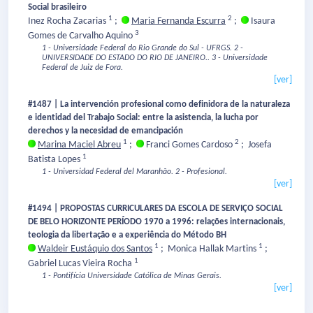
Social brasileiro
1
2
Inez Rocha Zacarias
;
Maria Fernanda Escurra
;
Isaura
3
Gomes de Carvalho Aquino
1 - Universidade Federal do Rio Grande do Sul - UFRGS.
2 -
UNIVERSIDADE DO ESTADO DO RIO DE JANEIRO..
3 - Universidade
Federal de Juiz de Fora.
[ver]
#1487 | La intervención profesional como definidora de la naturaleza
e identidad del Trabajo Social: entre la asistencia, la lucha por
derechos y la necesidad de emancipación
1
2
Marina Maciel Abreu
;
Franci Gomes Cardoso
;
Josefa
1
Batista Lopes
1 - Universidad Federal del Maranhão.
2 - Profesional.
[ver]
#1494 | PROPOSTAS CURRICULARES DA ESCOLA DE SERVIÇO SOCIAL
DE BELO HORIZONTE PERÍODO 1970 a 1996: relações internacionais,
teologia da libertação e a experiência do Método BH
1
1
Waldeir Eustáquio dos Santos
;
Monica Hallak Martins
;
1
Gabriel Lucas Vieira Rocha
1 - Pontifícia Universidade Católica de Minas Gerais.
[ver]